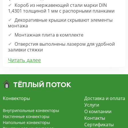
Короб из нержавеющей стали марки DIN
1,4301 толщиной 1 мм с распорными планками
Декоративные крышки скрывают элементы
монтажа
Монтажная плита в комплекте
Отверстия выполнены лазером для удобной
заливки стяжки
Прокладка под решёткой минимизирует шум
Читать далее
Прокладки под теплообменником исключают
скрипы при расширении металла
Толщина стенки медной трубки 0,6 мм,
диаметр 15 мм
Гофрированная ламель толщиной 0,32 мм
Конвекторы
Доставка и оплата
Услуги
Широкий выбор расцветок декоративной
Внутрипольные конвекторы
О компании
решётки
Настенные конвекторы
Контакты
Характеристики конвектора:
Напольные конвекторы
Сертификаты
Высота: 80, 90, 110, 125, 140, 165, 200 мм