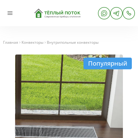
Главная
Конвекторы
Внутрипольные конвекторы
Популярный