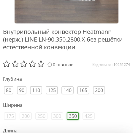
Внутрипольный конвектор Heatmann
(нерж.) LINE LN-90.350.2800.X без решётки
естественной конвекции
0 отзывов
Код товара: 10251274
Глубина
80
90
110
125
140
165
200
Ширина
175
200
250
300
350
425
Длина