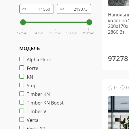
до
от
Напольны
колонна 
200х170х
2866 Вт
12 тыс.
64 тыс.
115 тыс.
167 тыс.
219 тыс.
МОДЕЛЬ
97278
Alpha Floor
Forte
KN
Step
0
0
Timber KN
Timber KN Boost
Timber V
Verta
Verta X2