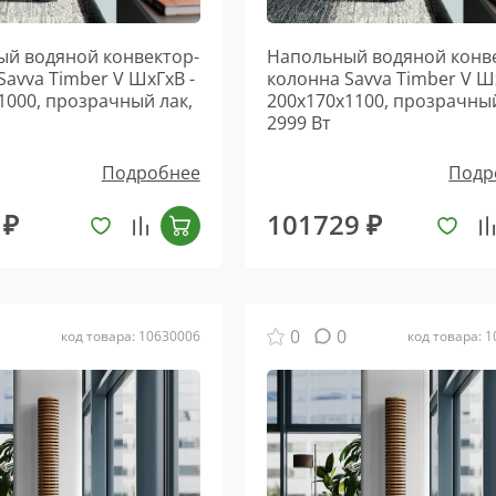
й водяной конвектор-
Напольный водяной конв
Savva Timber V ШхГхВ -
колонна Savva Timber V Ш
1000, прозрачный лак,
200х170х1100, прозрачный
2999 Вт
Подробнее
Подр
 ₽
101729 ₽
0
0
код товара: 10630006
код товара: 