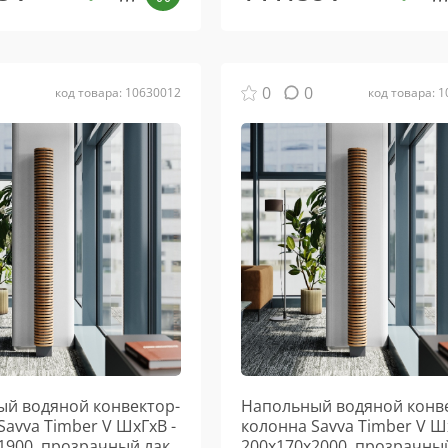
0
0
код товара: 10630012
код товара: 
й водяной конвектор-
Напольный водяной конв
Savva Timber V ШхГхВ -
колонна Savva Timber V Ш
1900, прозрачный лак,
200х170х2000, прозрачный