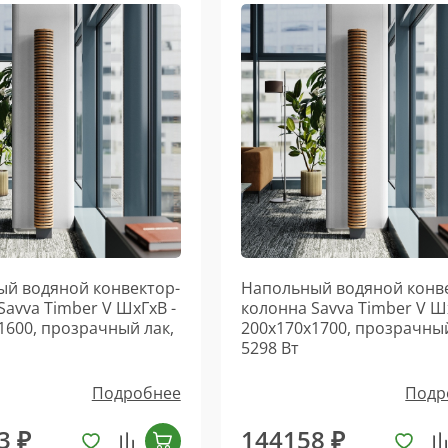
й водяной конвектор-
Напольный водяной конв
Savva Timber V ШхГхВ -
колонна Savva Timber V Ш
1600, прозрачный лак,
200х170х1700, прозрачный
5298 Вт
Подробнее
Подр
3 ₽
144158 ₽