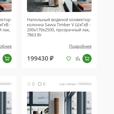
ектор-
Напольный водяной конвектор-
хГхВ -
колонна Savva Timber V ШхГхВ -
 лак,
200х170х2500, прозрачный лак,
7863 Вт
обнее
Подробнее
199430 ₽
0
0
10630001
код товара: 10630002