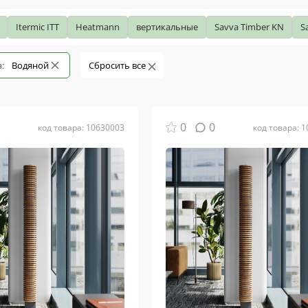
Itermic ITT
Heatmann
вертикальные
Savva Timber KN
S
:
Водяной
Сбросить все
0
0
код товара: 10630003
код товара: 