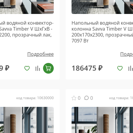
й водяной конвектор-
Напольный водяной конв
Savva Timber V ШхГхВ -
колонна Savva Timber V Ш
2200, прозрачный лак,
200х170х2300, прозрачный
7097 Вт
Подробнее
Подр
9 ₽
186475 ₽
0
0
код товара: 10630000
код товара: 