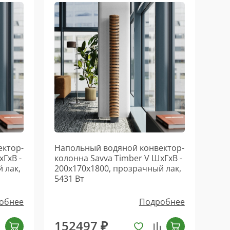
ектор-
Напольный водяной конвектор-
хГхВ -
колонна Savva Timber V ШхГхВ -
 лак,
200х170х1800, прозрачный лак,
5431 Вт
обнее
Подробнее
152497 ₽