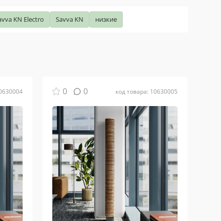
avva KN Electro
Savva KN
низкие
0
0
10630004
код товара: 10630005