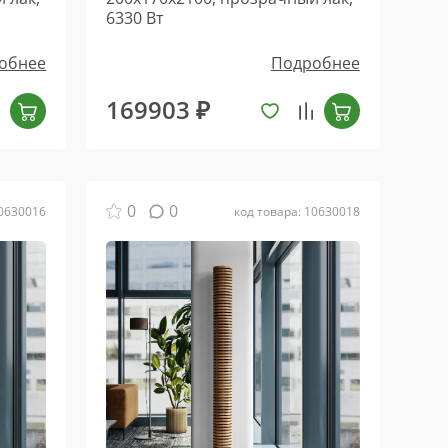
6330 Вт
обнее
Подробнее
169903 ₽
0
0
10630016
код товара: 10630018