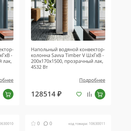
ектор-
Напольный водяной конвектор-
хГхВ -
колонна Savva Timber V ШхГхВ -
 лак,
200х170х1500, прозрачный лак,
4532 Вт
обнее
Подробнее
128514 ₽
0
0
10630010
код товара: 10630011