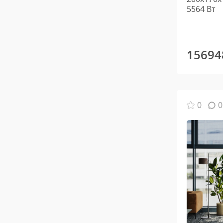
5564 Вт
15694
0
0