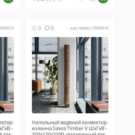
0
0
10630013
код товара: 10630014
ектор-
Напольный водяной конвектор-
хГхВ -
колонна Savva Timber V ШхГхВ -
 лак,
200х170х2100, прозрачный лак,