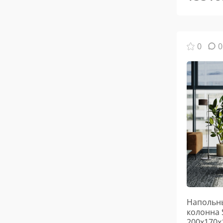
0
0
Напольны
колонна 
200х170х