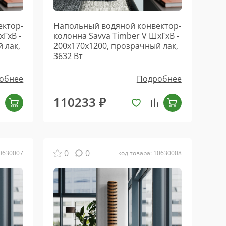
ектор-
Напольный водяной конвектор-
хГхВ -
колонна Savva Timber V ШхГхВ -
 лак,
200х170х1200, прозрачный лак,
3632 Вт
обнее
Подробнее
110233 ₽
0
0
10630007
код товара: 10630008