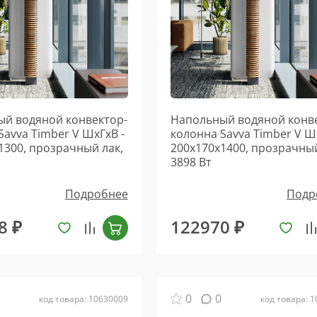
й водяной конвектор-
Напольный водяной конв
Savva Timber V ШхГхВ -
колонна Savva Timber V Ш
1300, прозрачный лак,
200х170х1400, прозрачный
3898 Вт
Подробнее
Подр
8 ₽
122970 ₽
0
0
код товара: 10630009
код товара: 