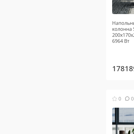
Напольны
колонна 
200х170х
6964 Вт
17818
0
0