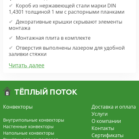
Короб из нержавеющей стали марки DIN
1,4301 толщиной 1 мм с распорными планками
Декоративные крышки скрывают элементы
монтажа
Монтажная плита в комплекте
Отверстия выполнены лазером для удобной
заливки стяжки
Прокладка под решёткой минимизирует шум
Читать далее
Прокладки под теплообменником исключают
скрипы при расширении металла
Толщина стенки медной трубки 0,6 мм,
диаметр 15 мм
Гофрированная ламель толщиной 0,32 мм
Конвекторы
Доставка и оплата
Услуги
Широкий выбор расцветок декоративной
Внутрипольные конвекторы
О компании
решётки
Настенные конвекторы
Контакты
Характеристики конвектора:
Напольные конвекторы
Сертификаты
Высота: 80, 90, 110, 125, 140, 165, 200 мм