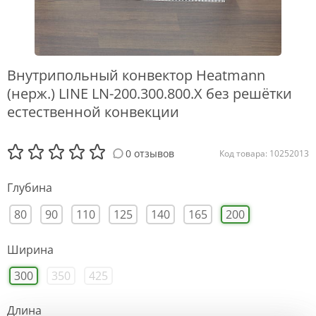
Внутрипольный конвектор Heatmann
(нерж.) LINE LN-200.300.800.X без решётки
естественной конвекции
0 отзывов
Код товара: 10252013
Глубина
80
90
110
125
140
165
200
Ширина
300
350
425
Длина