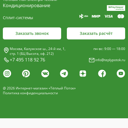
пластины, покрыт износостойким порошковым
Кондиционирование
покрытием чёрного цвета.
Сплит-системы
Декоративная решетка
- изготавливается двух типов: рулонная и
Заказать звонок
Заказать расчёт
продольная.
Материалы изготовления:
Москва, Калужское ш., 24-й км, 1,
пн-вс: 9:00 — 18:00
анодированный алюминий четырёх цветов -
стр. 1 (БЦ Высота, оф. 212)
+7 495 118 92 76
info@teplypotok.ru
золото, бронза, чёрный, серебро (без доплат)
дерево – дуб натуральный
дуб с покрытием 16 оттенков
@ 2026 Интернет-магазин «Тёплый Поток»
нержавеющая сталь
Политика конфиденциальности
Расстояние между профилем алюминиевой
решетки - 13мм.
Может быть изменена на 10 или
18 мм, что влияет на внешний вид и цену.
Высота профиля решетки 18 мм.