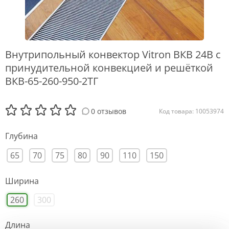
Внутрипольный конвектор Vitron ВКВ 24В с
принудительной конвекцией и решёткой
ВКВ-65-260-950-2ТГ
0 отзывов
Код товара: 10053974
Глубина
65
70
75
80
90
110
150
Ширина
260
300
Длина