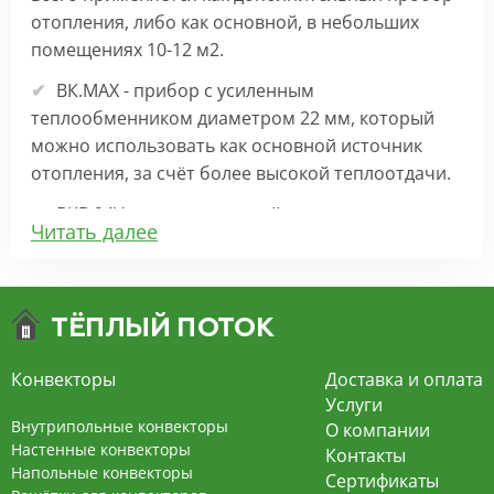
отопления, либо как основной, в небольших
помещениях 10-12 м2.
ВК.МАХ - прибор с усиленным
теплообменником диаметром 22 мм, который
можно использовать как основной источник
отопления, за счёт более высокой теплоотдачи.
ВКВ 24V – внутрипольный конвектор
Читать далее
отопления с вентилятором на 24В подходит для
обогрева больших комнат. Безопасен в
эксплуатации, имеет плавную регулировку,
экономит электроэнергию и бесшумно работает.
ВКВ – конвектор в полу с принудительной
Конвекторы
Доставка и оплата
конвекцией на 220В. За счет тангенциального
Услуги
вентилятора создает принудительную
Внутрипольные конвекторы
О компании
конвекцию, что позволяет обогревать
Настенные конвекторы
Контакты
Напольные конвекторы
помещения большой площади.
Сертификаты