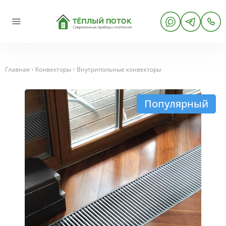
Главная
Конвекторы
Внутрипольные конвекторы
Популярный