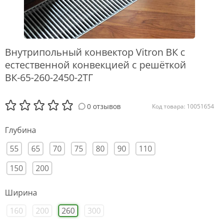
Внутрипольный конвектор Vitron ВК с
естественной конвекцией с решёткой
ВК-65-260-2450-2ТГ
0 отзывов
Код товара: 10051654
Глубина
55
65
70
75
80
90
110
150
200
Ширина
160
200
260
300