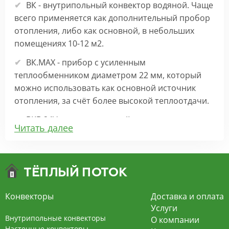
ВК - внутрипольный конвектор водяной. Чаще
всего применяется как дополнительный пробор
отопления, либо как основной, в небольших
помещениях 10-12 м2.
ВК.МАХ - прибор с усиленным
теплообменником диаметром 22 мм, который
можно использовать как основной источник
отопления, за счёт более высокой теплоотдачи.
ВКВ 24V – внутрипольный конвектор
Читать далее
отопления с вентилятором на 24В подходит для
обогрева больших комнат. Безопасен в
эксплуатации, имеет плавную регулировку,
экономит электроэнергию и бесшумно работает.
ВКВ – конвектор в полу с принудительной
Конвекторы
Доставка и оплата
конвекцией на 220В. За счет тангенциального
Услуги
вентилятора создает принудительную
Внутрипольные конвекторы
О компании
конвекцию, что позволяет обогревать
Настенные конвекторы