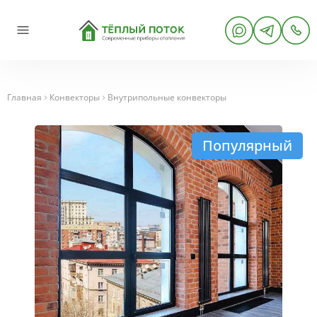
Главная
Конвекторы
Внутрипольные конвекторы
Популярный