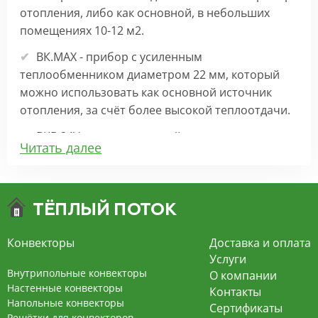
отопления, либо как основной, в небольших
помещениях 10-12 м2.
ВК.МАХ - прибор с усиленным
теплообменником диаметром 22 мм, который
можно использовать как основной источник
отопления, за счёт более высокой теплоотдачи.
ВКВ 24V – внутрипольный конвектор
Читать далее
отопления с вентилятором на 24В подходит для
обогрева больших комнат. Безопасен в
эксплуатации, имеет плавную регулировку,
экономит электроэнергию и бесшумно работает.
ВКВ – конвектор в полу с принудительной
Конвекторы
Доставка и оплата
конвекцией на 220В. За счет тангенциального
Услуги
вентилятора создает принудительную
Внутрипольные конвекторы
О компании
конвекцию, что позволяет обогревать
Настенные конвекторы
Контакты
Напольные конвекторы
помещения большой площади.
Сертификаты
Решётки для конвекторов