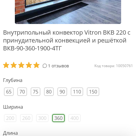
Внутрипольный конвектор Vitron ВКВ 220 с
принудительной конвекцией и решёткой
ВКВ-90-360-1900-4ТГ
1 отзывов
Код товара: 10050761
Глубина
65
70
75
80
90
110
150
Ширина
200
260
300
360
400
Длина