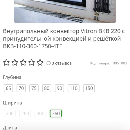
Внутрипольный конвектор Vitron ВКВ 220 с
принудительной конвекцией и решёткой
ВКВ-110-360-1750-4ТГ
0 отзывов
Код товара: 10051003
Глубина
65
70
75
80
90
110
150
Ширина
200
260
300
360
Длина