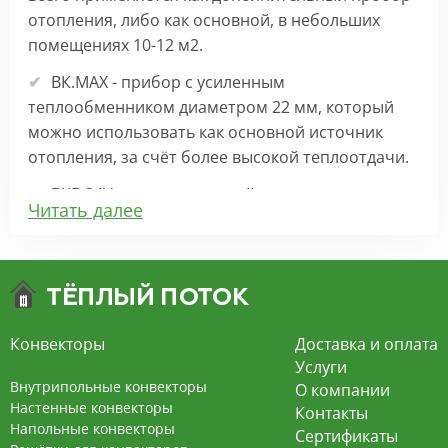
отопления, либо как основной, в небольших
помещениях 10-12 м2.
ВК.МАХ - прибор с усиленным
теплообменником диаметром 22 мм, который
можно использовать как основной источник
отопления, за счёт более высокой теплоотдачи.
ВКВ 24V – внутрипольный конвектор
Читать далее
отопления с вентилятором на 24В подходит для
обогрева больших комнат. Безопасен в
эксплуатации, имеет плавную регулировку,
экономит электроэнергию и бесшумно работает.
ВКВ – конвектор в полу с принудительной
Конвекторы
Доставка и оплата
конвекцией на 220В. За счет тангенциального
Услуги
вентилятора создает принудительную
Внутрипольные конвекторы
О компании
конвекцию, что позволяет обогревать
Настенные конвекторы
Контакты
Напольные конвекторы
помещения большой площади.
Сертификаты