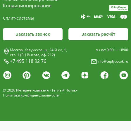
пластины, покрыт износостойким порошковым
Кондиционирование
покрытием чёрного цвета.
Сплит-системы
Декоративная решетка
- изготавливается двух типов: рулонная и
Заказать звонок
Заказать расчёт
продольная.
Материалы изготовления:
Москва, Калужское ш., 24-й км, 1,
пн-вс: 9:00 — 18:00
анодированный алюминий четырёх цветов -
стр. 1 (БЦ Высота, оф. 212)
+7 495 118 92 76
info@teplypotok.ru
золото, бронза, чёрный, серебро (без доплат)
дерево – дуб натуральный
дуб с покрытием 16 оттенков
@ 2026 Интернет-магазин «Тёплый Поток»
нержавеющая сталь
Политика конфиденциальности
Расстояние между профилем алюминиевой
решетки - 13мм.
Может быть изменена на 10 или
18 мм, что влияет на внешний вид и цену.
Высота профиля решетки 18 мм.