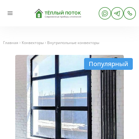
Главная
Конвекторы
Внутрипольные конвекторы
Популярный