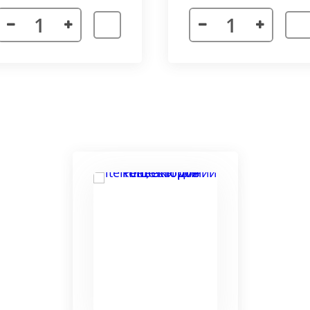
я. Придает прибору завершенности и помогает скрыть
а также увеличивает жесткость короба.
более изделий, которые соединяются болтами с торцевы
адиус 800 мм. Длина одного цельного радиусного конве
отдельных сегментов.
3000 мм поставляется отдельными частями. Соединение 
льное соединение.
ельный прибор позволяет создать идеальный микроклим
ля влажных помещений. Корпус конвектора изготавлив
ю систему.