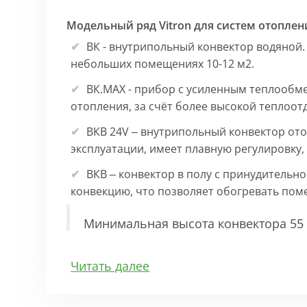
Модельный ряд Vitron для систем отоплен
ВК - внутрипольный конвектор водяной.
небольших помещениях 10-12 м2.
ВК.МАХ - прибор с усиленным теплообм
отопления, за счёт более высокой теплоот
ВКВ 24V – внутрипольный конвектор ото
эксплуатации, имеет плавную регулировку
ВКВ – конвектор в полу с принудительн
конвекцию, что позволяет обогревать по
Минимальная высота конвектора 55 
Особенности:
Читать далее
Корпус выполнен из оцинкованной стали 1
выполнена точно, без зазоров во избежан