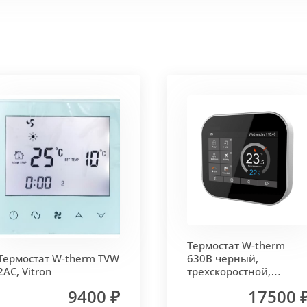
 корпус из высококачественной нержавеющей стали мар
т
. Состоит из бесшовных медных труб диаметра 15мм 
ым покрытием чёрного цвета.
родольная.
 - золото, бронза, чёрный, серебро (без доплат)
Термостат W-therm
 решетки - 13мм.
Может быть изменена на 10 или 18 мм
Термостат W-therm TVW
630В черный,
2AC, Vitron
трехскоростной,
MCB.630.Wi-Fi, Vitron
9400 ₽
17500 
лах.