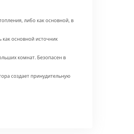
опления, либо как основной, в
 как основной источник
ольших комнат. Безопасен в
ятора создает принудительную
го матового цвета.
Сборка
ерху внутренние части на время