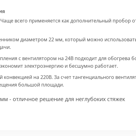
ия
 Чаще всего применяется как дополнительный пробор от
енником диаметром 22 мм, который можно использовать
дачи.
пления с вентилятором на 24В подходит для обогрева б
, экономит электроэнергию и бесшумно работает.
ой конвекцией на 220В. За счет тангенциального вентил
мещения большой площади.
мм - отличное решение для неглубоких стяжек
 мм и покрыт защитным слоем порошковой краски черно
ие попадания раствора. Монтажная плита защищает св