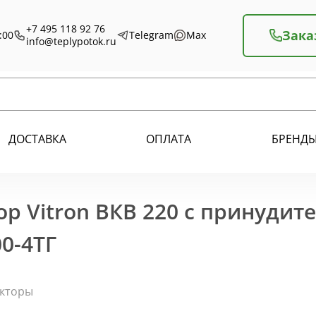
+7 495 118 92 76
Зака
:00
Telegram
Max
info@teplypotok.ru
ДОСТАВКА
ОПЛАТА
БРЕНД
р Vitron ВКВ 220 с принудит
0-4ТГ
екторы