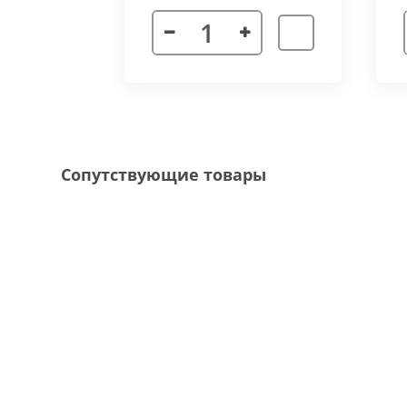
Декоративная рамка
выполнена из алюмини
напольного покрытия и короба конвектора, 
Типы рамок
смотрите в ленте фотографий.
Специальные исполнения:
Угловое исполнение
- состоит из 2х и 
Сопутствующие товары
соединения 70 градусов.
Радиусное исполнение
- минимальный р
большей длины, конвектор собирается из 
Составной конвектор
- длинной более 
конструкцию осуществляется через специа
Приточная вентиляция
- через отопит
Конвектор с дренажем
- применяются д
имеющим уклон для слива воды в дренажну