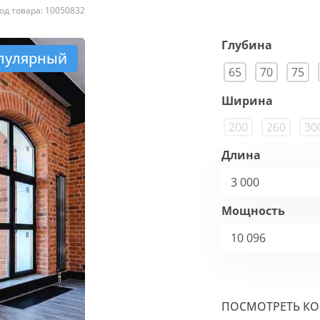
од товара: 10050832
Глубина
пулярный
65
70
75
Ширина
200
260
30
Длина
3 000
Мощность
10 096
ПОСМОТРЕТЬ К