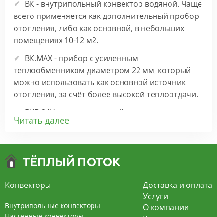
ВК - внутрипольный конвектор водяной. Чаще
всего применяется как дополнительный пробор
отопления, либо как основной, в небольших
помещениях 10-12 м2.
ВК.МАХ - прибор с усиленным
теплообменником диаметром 22 мм, который
можно использовать как основной источник
отопления, за счёт более высокой теплоотдачи.
ВКВ 24V – внутрипольный конвектор
Читать далее
отопления с вентилятором на 24В подходит для
обогрева больших комнат. Безопасен в
эксплуатации, имеет плавную регулировку,
экономит электроэнергию и бесшумно работает.
ВКВ – конвектор в полу с принудительной
Конвекторы
Доставка и оплата
конвекцией на 220В. За счет тангенциального
Услуги
вентилятора создает принудительную
Внутрипольные конвекторы
О компании
конвекцию, что позволяет обогревать
Настенные конвекторы