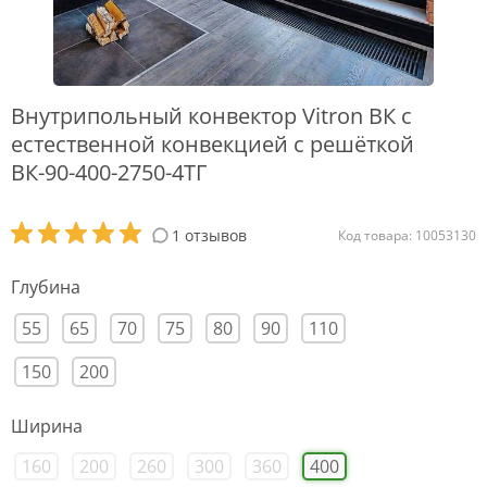
Внутрипольный конвектор Vitron ВК с
естественной конвекцией с решёткой
ВК-90-400-2750-4ТГ
1 отзывов
Код товара: 10053130
Глубина
55
65
70
75
80
90
110
150
200
Ширина
160
200
260
300
360
400