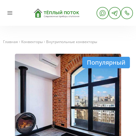
Главная
Конвекторы
Внутрипольные конвекторы
Популярный