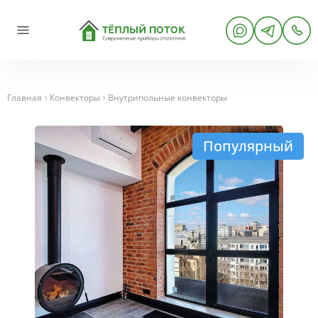
Главная
Конвекторы
Внутрипольные конвекторы
Популярный