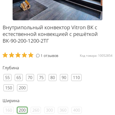
Внутрипольный конвектор Vitron ВК с
естественной конвекцией с решёткой
ВК-90-200-1200-2ТГ
1 отзывов
Код товара: 10052854
Глубина
55
65
70
75
80
90
110
150
200
Ширина
160
200
260
300
360
400