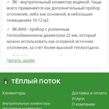
ВК - внутрипольный конвектор водяной. Чаще
всего применяется как дополнительный пробор
отопления, либо как основной, в небольших
помещениях 10-12 м2.
ВК.МАХ - прибор с усиленным
теплообменником диаметром 22 мм, который
можно использовать как основной источник
отопления, за счёт более высокой теплоотдачи.
ВКВ 24V – внутрипольный конвектор
Читать далее
отопления с вентилятором на 24В подходит для
обогрева больших комнат. Безопасен в
эксплуатации, имеет плавную регулировку,
экономит электроэнергию и бесшумно работает.
ВКВ – конвектор в полу с принудительной
Конвекторы
Доставка и оплата
конвекцией на 220В. За счет тангенциального
Услуги
вентилятора создает принудительную
Внутрипольные конвекторы
О компании
конвекцию, что позволяет обогревать
Настенные конвекторы