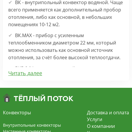
ВК - внутрипольный конвектор водяной. Чаще
всего применяется как дополнительный пробор
отопления, либо как основной, в небольших
помещениях 10-12 м2.
ВК.МАХ - прибор с усиленным
теплообменником диаметром 22 мм, который
можно использовать как основной источник
отопления, за счёт более высокой теплоотдачи.
ВКВ 24V – внутрипольный конвектор
Читать далее
отопления с вентилятором на 24В подходит для
обогрева больших комнат. Безопасен в
эксплуатации, имеет плавную регулировку,
экономит электроэнергию и бесшумно работает.
ВКВ – конвектор в полу с принудительной
Конвекторы
Доставка и оплата
конвекцией на 220В. За счет тангенциального
Услуги
вентилятора создает принудительную
Внутрипольные конвекторы
О компании
конвекцию, что позволяет обогревать
Настенные конвекторы