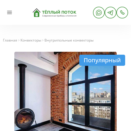
Главная
Конвекторы
Внутрипольные конвекторы
Популярный