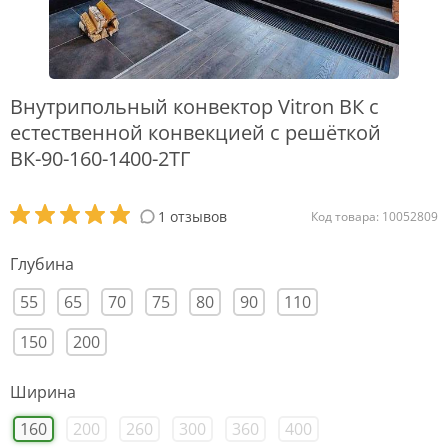
Внутрипольный конвектор Vitron ВК с
естественной конвекцией с решёткой
ВК-90-160-1400-2ТГ
1 отзывов
Код товара: 10052809
Глубина
55
65
70
75
80
90
110
150
200
Ширина
160
200
260
300
360
400