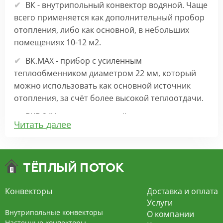
ВК - внутрипольный конвектор водяной. Чаще
всего применяется как дополнительный пробор
отопления, либо как основной, в небольших
помещениях 10-12 м2.
ВК.МАХ - прибор с усиленным
теплообменником диаметром 22 мм, который
можно использовать как основной источник
отопления, за счёт более высокой теплоотдачи.
ВКВ 24V – внутрипольный конвектор
Читать далее
отопления с вентилятором на 24В подходит для
обогрева больших комнат. Безопасен в
эксплуатации, имеет плавную регулировку,
экономит электроэнергию и бесшумно работает.
ВКВ – конвектор в полу с принудительной
Конвекторы
Доставка и оплата
конвекцией на 220В. За счет тангенциального
Услуги
вентилятора создает принудительную
Внутрипольные конвекторы
О компании
конвекцию, что позволяет обогревать
Настенные конвекторы