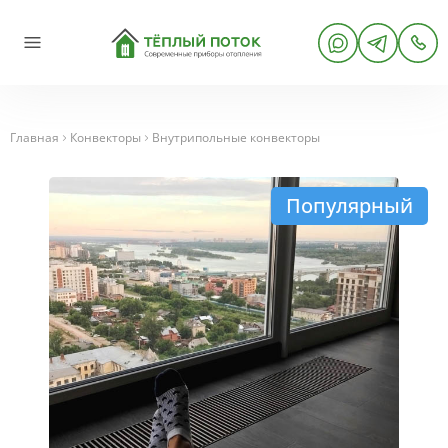
Главная
Конвекторы
Внутрипольные конвекторы
Популярный