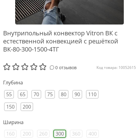
Внутрипольный конвектор Vitron ВК с
естественной конвекцией с решёткой
ВК-80-300-1500-4ТГ
0 отзывов
Код товара: 10052615
Глубина
55
65
70
75
80
90
110
150
200
Ширина
160
200
260
300
360
400