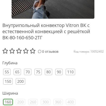
Внутрипольный конвектор Vitron ВК с
естественной конвекцией с решёткой
ВК-80-160-650-2ТГ
0 отзывов
Код товара: 10052402
Глубина
55
65
70
75
80
90
110
150
200
Ширина
160
200
260
300
360
400