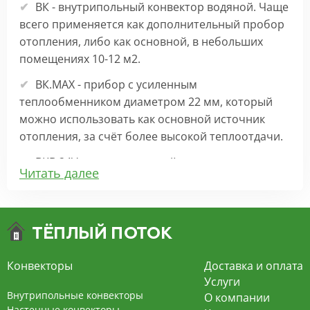
ВК - внутрипольный конвектор водяной. Чаще
всего применяется как дополнительный пробор
отопления, либо как основной, в небольших
помещениях 10-12 м2.
ВК.МАХ - прибор с усиленным
теплообменником диаметром 22 мм, который
можно использовать как основной источник
отопления, за счёт более высокой теплоотдачи.
ВКВ 24V – внутрипольный конвектор
Читать далее
отопления с вентилятором на 24В подходит для
обогрева больших комнат. Безопасен в
эксплуатации, имеет плавную регулировку,
экономит электроэнергию и бесшумно работает.
ВКВ – конвектор в полу с принудительной
Конвекторы
Доставка и оплата
конвекцией на 220В. За счет тангенциального
Услуги
вентилятора создает принудительную
Внутрипольные конвекторы
О компании
конвекцию, что позволяет обогревать
Настенные конвекторы