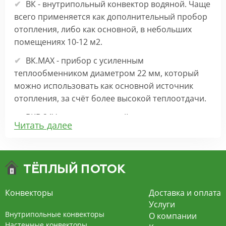
ВК - внутрипольный конвектор водяной. Чаще
всего применяется как дополнительный пробор
отопления, либо как основной, в небольших
помещениях 10-12 м2.
ВК.МАХ - прибор с усиленным
теплообменником диаметром 22 мм, который
можно использовать как основной источник
отопления, за счёт более высокой теплоотдачи.
ВКВ 24V – внутрипольный конвектор
Читать далее
отопления с вентилятором на 24В подходит для
обогрева больших комнат. Безопасен в
эксплуатации, имеет плавную регулировку,
экономит электроэнергию и бесшумно работает.
ВКВ – конвектор в полу с принудительной
Конвекторы
Доставка и оплата
конвекцией на 220В. За счет тангенциального
Услуги
вентилятора создает принудительную
Внутрипольные конвекторы
О компании
конвекцию, что позволяет обогревать
Настенные конвекторы