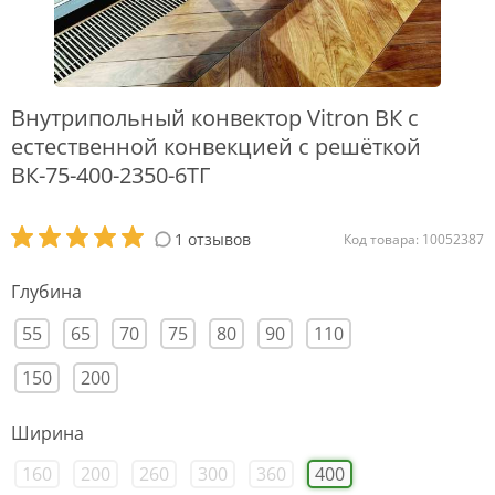
Внутрипольный конвектор Vitron ВК с
естественной конвекцией с решёткой
ВК-75-400-2350-6ТГ
1 отзывов
Код товара: 10052387
Глубина
55
65
70
75
80
90
110
150
200
Ширина
160
200
260
300
360
400