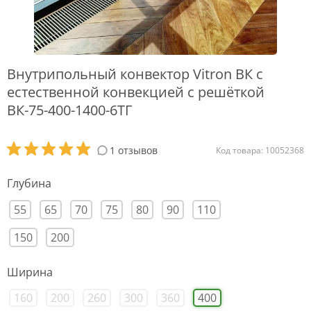
Внутрипольный конвектор Vitron ВК с
естественной конвекцией с решёткой
ВК-75-400-1400-6ТГ
1 отзывов
Код товара: 10052368
Глубина
55
65
70
75
80
90
110
150
200
Ширина
160
200
260
300
360
400