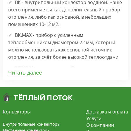
ВК - внутрипольный конвектор водяной. Чаще
всего применяется как дополнительный пробор
отопления, либо как основной, в небольших
помещениях 10-12 м2.
ВК.МАХ - прибор с усиленным
теплообменником диаметром 22 мм, который
можно использовать как основной источник
отопления, за счёт более высокой теплоотдачи.
ВКВ 24V – внутрипольный конвектор
Читать далее
отопления с вентилятором на 24В подходит для
обогрева больших комнат. Безопасен в
эксплуатации, имеет плавную регулировку,
экономит электроэнергию и бесшумно работает.
ВКВ – конвектор в полу с принудительной
Конвекторы
Доставка и оплата
конвекцией на 220В. За счет тангенциального
Услуги
вентилятора создает принудительную
Внутрипольные конвекторы
О компании
конвекцию, что позволяет обогревать
Настенные конвекторы