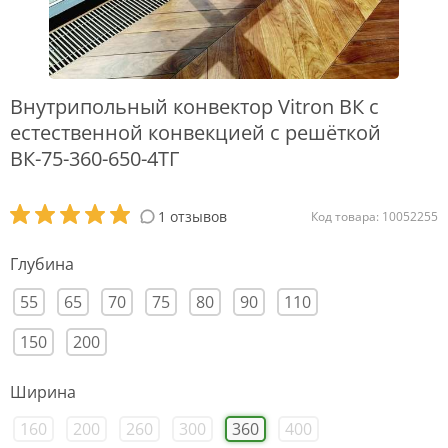
Внутрипольный конвектор Vitron ВК с
естественной конвекцией с решёткой
ВК-75-360-650-4ТГ
1 отзывов
Код товара: 10052255
Глубина
55
65
70
75
80
90
110
150
200
Ширина
160
200
260
300
360
400