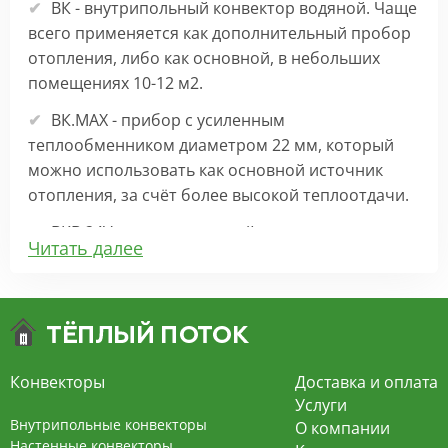
ВК - внутрипольный конвектор водяной. Чаще
всего применяется как дополнительный пробор
отопления, либо как основной, в небольших
помещениях 10-12 м2.
ВК.МАХ - прибор с усиленным
теплообменником диаметром 22 мм, который
можно использовать как основной источник
отопления, за счёт более высокой теплоотдачи.
ВКВ 24V – внутрипольный конвектор
Читать далее
отопления с вентилятором на 24В подходит для
обогрева больших комнат. Безопасен в
эксплуатации, имеет плавную регулировку,
экономит электроэнергию и бесшумно работает.
ВКВ – конвектор в полу с принудительной
Конвекторы
Доставка и оплата
конвекцией на 220В. За счет тангенциального
Услуги
вентилятора создает принудительную
Внутрипольные конвекторы
О компании
конвекцию, что позволяет обогревать
Настенные конвекторы