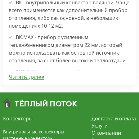
ВК - внутрипольный конвектор водяной. Чаще
всего применяется как дополнительный пробор
отопления, либо как основной, в небольших
помещениях 10-12 м2.
ВК.МАХ - прибор с усиленным
теплообменником диаметром 22 мм, который
можно использовать как основной источник
отопления, за счёт более высокой теплоотдачи.
ВКВ 24V – внутрипольный конвектор
Читать далее
отопления с вентилятором на 24В подходит для
обогрева больших комнат. Безопасен в
эксплуатации, имеет плавную регулировку,
экономит электроэнергию и бесшумно работает.
ВКВ – конвектор в полу с принудительной
Конвекторы
Доставка и оплата
конвекцией на 220В. За счет тангенциального
Услуги
вентилятора создает принудительную
Внутрипольные конвекторы
О компании
конвекцию, что позволяет обогревать
Настенные конвекторы