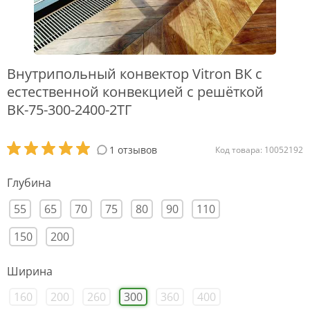
Внутрипольный конвектор Vitron ВК с
естественной конвекцией с решёткой
ВК-75-300-2400-2ТГ
1 отзывов
Код товара: 10052192
Глубина
55
65
70
75
80
90
110
150
200
Ширина
160
200
260
300
360
400