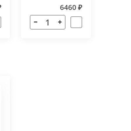
₽
6460 ₽
 неточности в соединении
х сторон. Минимальный угол
ктора 3000 мм. Для достижения
частей корпуса в единую
ат в помещении.
ается с формованным дном,