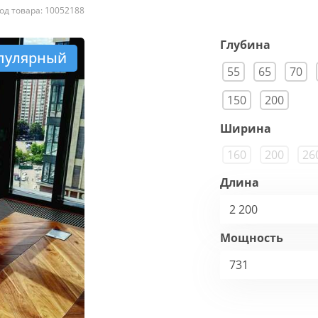
од товара: 10052188
Глубина
пулярный
55
65
70
150
200
Ширина
160
200
26
Длина
2 200
Мощность
731