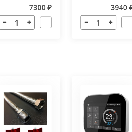
(прямой) Vitron
7300 ₽
3940 
лах.
я. Придает прибору завершенности и помогает скрыть
а также увеличивает жесткость короба.
более изделий, которые соединяются болтами с торцевы
адиус 800 мм. Длина одного цельного радиусного конве
отдельных сегментов.
3000 мм поставляется отдельными частями. Соединение 
льное соединение.
ельный прибор позволяет создать идеальный микроклим
ля влажных помещений. Корпус конвектора изготавлив