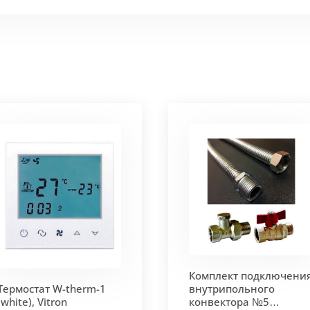
 мм и покрыт защитным слоем порошковой краски черно
ие попадания раствора. Монтажная плита защищает св
 корпус из высококачественной нержавеющей стали мар
т
. Состоит из бесшовных медных труб диаметра 15мм 
ым покрытием чёрного цвета.
родольная.
 - золото, бронза, чёрный, серебро (без доплат)
Комплект подключени
 решетки - 13мм.
Может быть изменена на 10 или 18 мм
Термостат W-therm-1
внутрипольного
(white), Vitron
конвектора №5