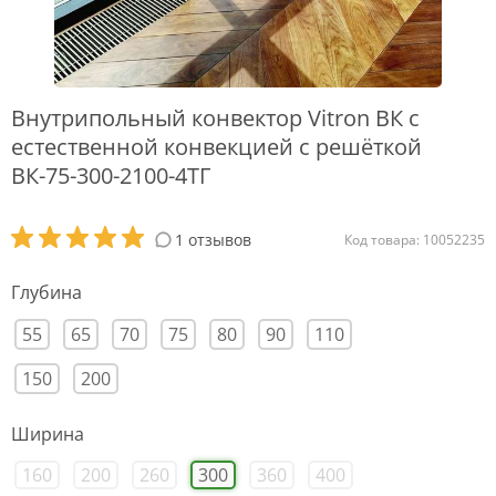
Внутрипольный конвектор Vitron ВК с
естественной конвекцией с решёткой
ВК-75-300-2100-4ТГ
1 отзывов
Код товара: 10052235
Глубина
55
65
70
75
80
90
110
150
200
Ширина
160
200
260
300
360
400