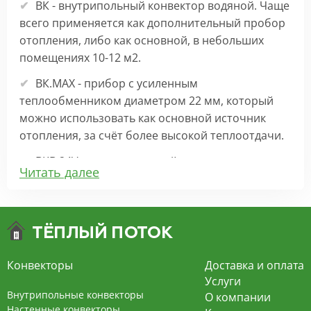
ВК - внутрипольный конвектор водяной. Чаще
всего применяется как дополнительный пробор
отопления, либо как основной, в небольших
помещениях 10-12 м2.
ВК.МАХ - прибор с усиленным
теплообменником диаметром 22 мм, который
можно использовать как основной источник
отопления, за счёт более высокой теплоотдачи.
ВКВ 24V – внутрипольный конвектор
Читать далее
отопления с вентилятором на 24В подходит для
обогрева больших комнат. Безопасен в
эксплуатации, имеет плавную регулировку,
экономит электроэнергию и бесшумно работает.
ВКВ – конвектор в полу с принудительной
Конвекторы
Доставка и оплата
конвекцией на 220В. За счет тангенциального
Услуги
вентилятора создает принудительную
Внутрипольные конвекторы
О компании
конвекцию, что позволяет обогревать
Настенные конвекторы