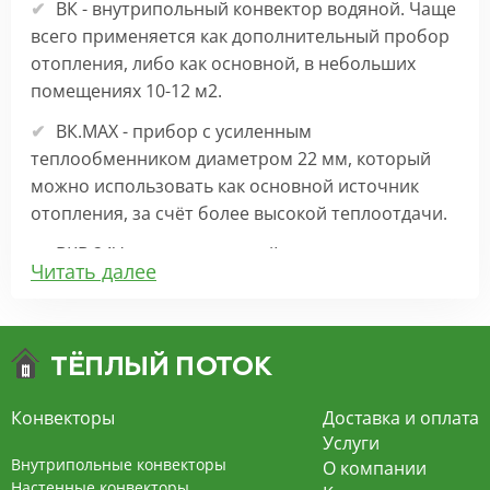
ВК - внутрипольный конвектор водяной. Чаще
всего применяется как дополнительный пробор
отопления, либо как основной, в небольших
помещениях 10-12 м2.
ВК.МАХ - прибор с усиленным
теплообменником диаметром 22 мм, который
можно использовать как основной источник
отопления, за счёт более высокой теплоотдачи.
ВКВ 24V – внутрипольный конвектор
Читать далее
отопления с вентилятором на 24В подходит для
обогрева больших комнат. Безопасен в
эксплуатации, имеет плавную регулировку,
экономит электроэнергию и бесшумно работает.
ВКВ – конвектор в полу с принудительной
Конвекторы
Доставка и оплата
конвекцией на 220В. За счет тангенциального
Услуги
вентилятора создает принудительную
Внутрипольные конвекторы
О компании
конвекцию, что позволяет обогревать
Настенные конвекторы