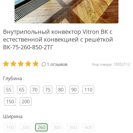
Внутрипольный конвектор Vitron ВК с
естественной конвекцией с решёткой
ВК-75-260-850-2ТГ
1 отзывов
Код товара: 10052112
Глубина
55
65
70
75
80
90
110
150
200
Ширина
160
200
260
300
360
400