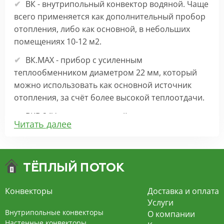
ВК - внутрипольный конвектор водяной. Чаще
всего применяется как дополнительный пробор
отопления, либо как основной, в небольших
помещениях 10-12 м2.
ВК.МАХ - прибор с усиленным
теплообменником диаметром 22 мм, который
можно использовать как основной источник
отопления, за счёт более высокой теплоотдачи.
ВКВ 24V – внутрипольный конвектор
Читать далее
отопления с вентилятором на 24В подходит для
обогрева больших комнат. Безопасен в
эксплуатации, имеет плавную регулировку,
экономит электроэнергию и бесшумно работает.
ВКВ – конвектор в полу с принудительной
Конвекторы
Доставка и оплата
конвекцией на 220В. За счет тангенциального
Услуги
вентилятора создает принудительную
Внутрипольные конвекторы
О компании
конвекцию, что позволяет обогревать
Настенные конвекторы