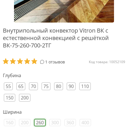
Внутрипольный конвектор Vitron ВК с
естественной конвекцией с решёткой
ВК-75-260-700-2ТГ
1 отзывов
Код товара: 10052109
Глубина
55
65
70
75
80
90
110
150
200
Ширина
160
200
260
300
360
400