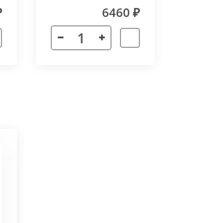
₽
6460 ₽
 неточности в соединении
х сторон. Минимальный угол
ктора 3000 мм. Для достижения
частей корпуса в единую
ат в помещении.
ается с формованным дном,