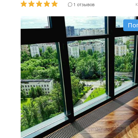
1 отзывов
К
По