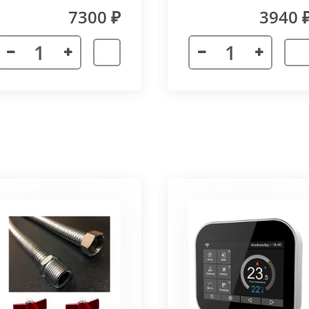
(прямой) Vitron
7300 ₽
3940 
лах.
я. Придает прибору завершенности и помогает скрыть
а также увеличивает жесткость короба.
более изделий, которые соединяются болтами с торцевы
адиус 800 мм. Длина одного цельного радиусного конве
отдельных сегментов.
3000 мм поставляется отдельными частями. Соединение 
льное соединение.
ельный прибор позволяет создать идеальный микроклим
ля влажных помещений. Корпус конвектора изготавлив