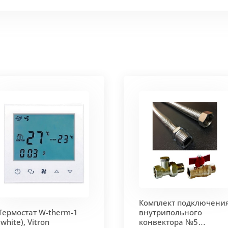
 мм и покрыт защитным слоем порошковой краски черно
ие попадания раствора. Монтажная плита защищает св
 корпус из высококачественной нержавеющей стали мар
т
. Состоит из бесшовных медных труб диаметра 15мм 
ым покрытием чёрного цвета.
родольная.
 - золото, бронза, чёрный, серебро (без доплат)
Комплект подключени
 решетки - 13мм.
Может быть изменена на 10 или 18 мм
Термостат W-therm-1
внутрипольного
(white), Vitron
конвектора №5