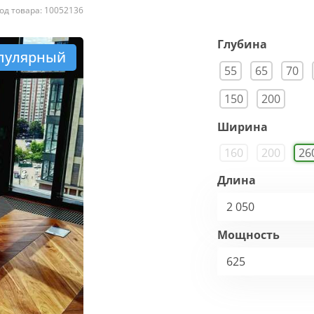
од товара: 10052136
Глубина
пулярный
55
65
70
150
200
Ширина
160
200
26
Длина
2 050
Мощность
625