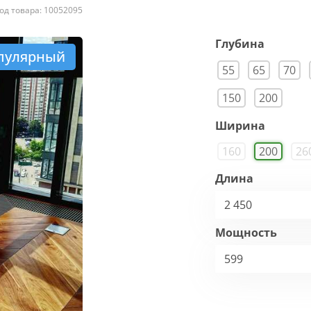
од товара: 10052095
Глубина
пулярный
55
65
70
150
200
Ширина
160
200
26
Длина
2 450
Мощность
599