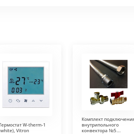
 мм и покрыт защитным слоем порошковой краски черно
ие попадания раствора. Монтажная плита защищает св
 корпус из высококачественной нержавеющей стали мар
т
. Состоит из бесшовных медных труб диаметра 15мм 
ым покрытием чёрного цвета.
родольная.
 - золото, бронза, чёрный, серебро (без доплат)
Комплект подключени
 решетки - 13мм.
Может быть изменена на 10 или 18 мм
Термостат W-therm-1
внутрипольного
(white), Vitron
конвектора №5