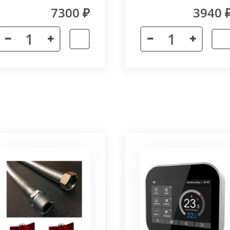
(прямой) Vitron
7300 ₽
3940 
лах.
я. Придает прибору завершенности и помогает скрыть
а также увеличивает жесткость короба.
более изделий, которые соединяются болтами с торцевы
адиус 800 мм. Длина одного цельного радиусного конве
отдельных сегментов.
3000 мм поставляется отдельными частями. Соединение 
льное соединение.
ельный прибор позволяет создать идеальный микроклим
ля влажных помещений. Корпус конвектора изготавлив