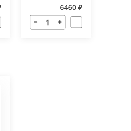
₽
6460 ₽
 неточности в соединении
х сторон. Минимальный угол
ктора 3000 мм. Для достижения
частей корпуса в единую
ат в помещении.
ается с формованным дном,