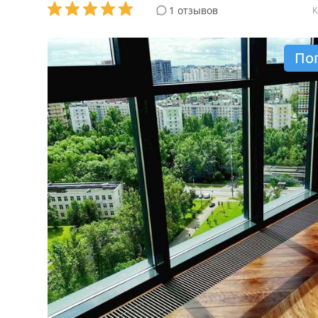
1 отзывов
К
По