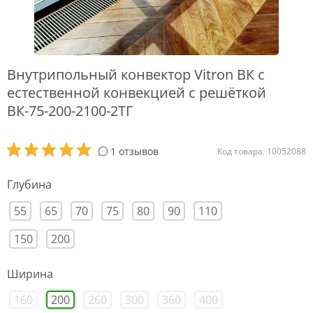
Внутрипольный конвектор Vitron ВК с
естественной конвекцией с решёткой
ВК-75-200-2100-2ТГ
1 отзывов
Код товара: 10052088
Глубина
55
65
70
75
80
90
110
150
200
Ширина
160
200
260
300
360
400