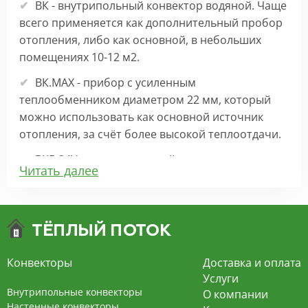
ВК - внутрипольный конвектор водяной. Чаще
всего применяется как дополнительный пробор
отопления, либо как основной, в небольших
помещениях 10-12 м2.
ВК.МАХ - прибор с усиленным
теплообменником диаметром 22 мм, который
можно использовать как основной источник
отопления, за счёт более высокой теплоотдачи.
ВКВ 24V – внутрипольный конвектор
Читать далее
отопления с вентилятором на 24В подходит для
обогрева больших комнат. Безопасен в
эксплуатации, имеет плавную регулировку,
экономит электроэнергию и бесшумно работает.
ВКВ – конвектор в полу с принудительной
Конвекторы
Доставка и оплата
конвекцией на 220В. За счет тангенциального
Услуги
вентилятора создает принудительную
Внутрипольные конвекторы
О компании
конвекцию, что позволяет обогревать
Настенные конвекторы