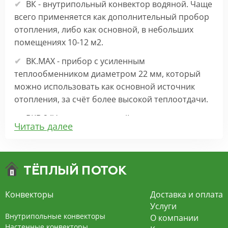
ВК - внутрипольный конвектор водяной. Чаще
всего применяется как дополнительный пробор
отопления, либо как основной, в небольших
помещениях 10-12 м2.
ВК.МАХ - прибор с усиленным
теплообменником диаметром 22 мм, который
можно использовать как основной источник
отопления, за счёт более высокой теплоотдачи.
ВКВ 24V – внутрипольный конвектор
Читать далее
отопления с вентилятором на 24В подходит для
обогрева больших комнат. Безопасен в
эксплуатации, имеет плавную регулировку,
экономит электроэнергию и бесшумно работает.
ВКВ – конвектор в полу с принудительной
Конвекторы
Доставка и оплата
конвекцией на 220В. За счет тангенциального
Услуги
вентилятора создает принудительную
Внутрипольные конвекторы
О компании
конвекцию, что позволяет обогревать
Настенные конвекторы