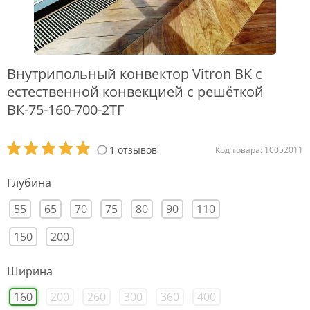
Внутрипольный конвектор Vitron ВК с
естественной конвекцией с решёткой
ВК-75-160-700-2ТГ
1 отзывов
Код товара: 10052011
Глубина
55
65
70
75
80
90
110
150
200
Ширина
160
200
260
300
360
400