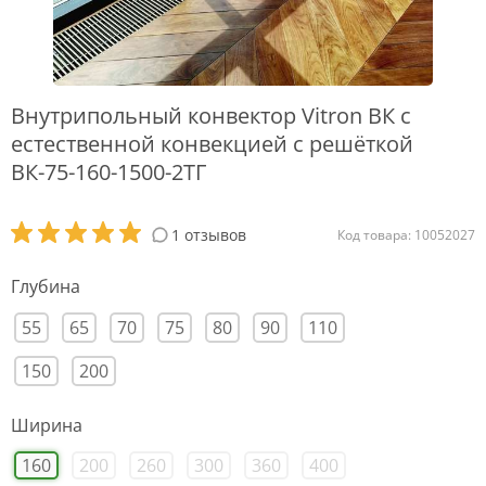
Внутрипольный конвектор Vitron ВК с
естественной конвекцией с решёткой
ВК-75-160-1500-2ТГ
1 отзывов
Код товара: 10052027
Глубина
55
65
70
75
80
90
110
150
200
Ширина
160
200
260
300
360
400