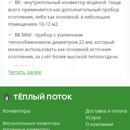
ВК - внутрипольный конвектор водяной. Чаще
всего применяется как дополнительный пробор
отопления, либо как основной, в небольших
помещениях 10-12 м2.
ВК.МАХ - прибор с усиленным
теплообменником диаметром 22 мм, который
можно использовать как основной источник
отопления, за счёт более высокой теплоотдачи.
ВКВ 24V – внутрипольный конвектор
Читать далее
отопления с вентилятором на 24В подходит для
обогрева больших комнат. Безопасен в
эксплуатации, имеет плавную регулировку,
экономит электроэнергию и бесшумно работает.
ВКВ – конвектор в полу с принудительной
Конвекторы
Доставка и оплата
конвекцией на 220В. За счет тангенциального
Услуги
вентилятора создает принудительную
Внутрипольные конвекторы
О компании
конвекцию, что позволяет обогревать
Настенные конвекторы