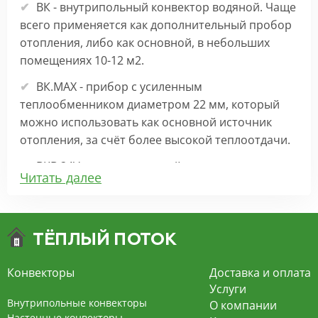
ВК - внутрипольный конвектор водяной. Чаще
всего применяется как дополнительный пробор
отопления, либо как основной, в небольших
помещениях 10-12 м2.
ВК.МАХ - прибор с усиленным
теплообменником диаметром 22 мм, который
можно использовать как основной источник
отопления, за счёт более высокой теплоотдачи.
ВКВ 24V – внутрипольный конвектор
Читать далее
отопления с вентилятором на 24В подходит для
обогрева больших комнат. Безопасен в
эксплуатации, имеет плавную регулировку,
экономит электроэнергию и бесшумно работает.
ВКВ – конвектор в полу с принудительной
Конвекторы
Доставка и оплата
конвекцией на 220В. За счет тангенциального
Услуги
вентилятора создает принудительную
Внутрипольные конвекторы
О компании
конвекцию, что позволяет обогревать
Настенные конвекторы