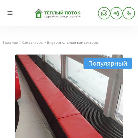
Главная
Конвекторы
Внутрипольные конвекторы
Популярный