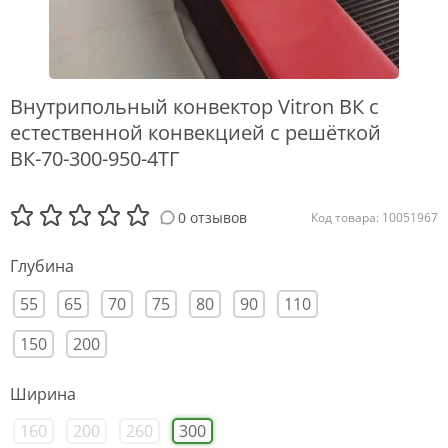
Внутрипольный конвектор Vitron ВК с
естественной конвекцией с решёткой
ВК-70-300-950-4ТГ
0 отзывов
Код товара: 10051967
Глубина
55
65
70
75
80
90
110
150
200
Ширина
160
200
260
300