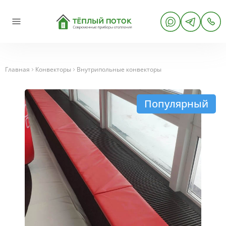
Главная
Конвекторы
Внутрипольные конвекторы
Популярный