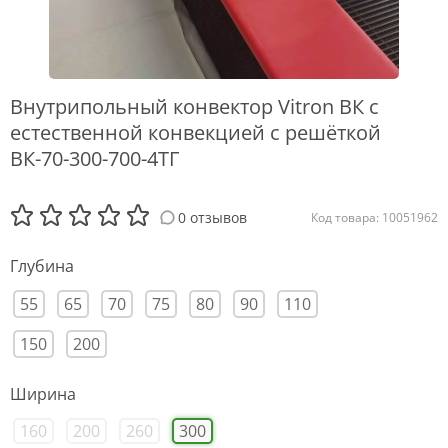
Внутрипольный конвектор Vitron ВК с
естественной конвекцией с решёткой
ВК-70-300-700-4ТГ
0 отзывов
Код товара: 10051962
Глубина
55
65
70
75
80
90
110
150
200
Ширина
160
200
260
300