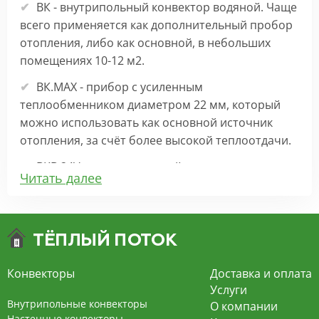
ВК - внутрипольный конвектор водяной. Чаще
всего применяется как дополнительный пробор
отопления, либо как основной, в небольших
помещениях 10-12 м2.
ВК.МАХ - прибор с усиленным
теплообменником диаметром 22 мм, который
можно использовать как основной источник
отопления, за счёт более высокой теплоотдачи.
ВКВ 24V – внутрипольный конвектор
Читать далее
отопления с вентилятором на 24В подходит для
обогрева больших комнат. Безопасен в
эксплуатации, имеет плавную регулировку,
экономит электроэнергию и бесшумно работает.
ВКВ – конвектор в полу с принудительной
Конвекторы
Доставка и оплата
конвекцией на 220В. За счет тангенциального
Услуги
вентилятора создает принудительную
Внутрипольные конвекторы
О компании
конвекцию, что позволяет обогревать
Настенные конвекторы