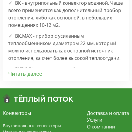
ВК - внутрипольный конвектор водяной. Чаще
всего применяется как дополнительный пробор
отопления, либо как основной, в небольших
помещениях 10-12 м2.
ВК.МАХ - прибор с усиленным
теплообменником диаметром 22 мм, который
можно использовать как основной источник
отопления, за счёт более высокой теплоотдачи.
ВКВ 24V – внутрипольный конвектор
Читать далее
отопления с вентилятором на 24В подходит для
обогрева больших комнат. Безопасен в
эксплуатации, имеет плавную регулировку,
экономит электроэнергию и бесшумно работает.
ВКВ – конвектор в полу с принудительной
Конвекторы
Доставка и оплата
конвекцией на 220В. За счет тангенциального
Услуги
вентилятора создает принудительную
Внутрипольные конвекторы
О компании
конвекцию, что позволяет обогревать
Настенные конвекторы