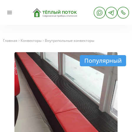
Главная
Конвекторы
Внутрипольные конвекторы
Популярный