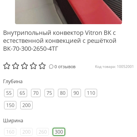
Внутрипольный конвектор Vitron ВК с
естественной конвекцией с решёткой
ВК-70-300-2650-4ТГ
0 отзывов
Код товара: 10052001
Глубина
55
65
70
75
80
90
110
150
200
Ширина
160
200
260
300