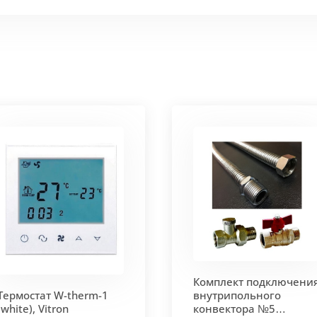
 мм и покрыт защитным слоем порошковой краски черно
ие попадания раствора. Монтажная плита защищает св
 корпус из высококачественной нержавеющей стали мар
т
. Состоит из бесшовных медных труб диаметра 15мм 
ым покрытием чёрного цвета.
родольная.
 - золото, бронза, чёрный, серебро (без доплат)
Комплект подключени
 решетки - 13мм.
Может быть изменена на 10 или 18 мм
Термостат W-therm-1
внутрипольного
(white), Vitron
конвектора №5