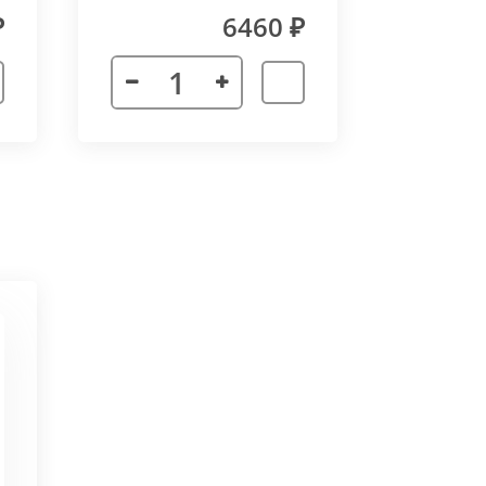
₽
6460 ₽
 неточности в соединении
х сторон. Минимальный угол
ктора 3000 мм. Для достижения
частей корпуса в единую
ат в помещении.
ается с формованным дном,