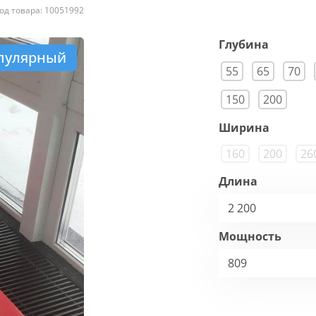
од товара: 10051992
Глубина
пулярный
55
65
70
150
200
Ширина
160
200
26
Длина
2 200
Мощность
809