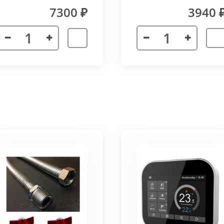
(прямой) Vitron
7300 ₽
3940 
лах.
я. Придает прибору завершенности и помогает скрыть
а также увеличивает жесткость короба.
более изделий, которые соединяются болтами с торцевы
адиус 800 мм. Длина одного цельного радиусного конве
отдельных сегментов.
3000 мм поставляется отдельными частями. Соединение 
льное соединение.
ельный прибор позволяет создать идеальный микроклим
ля влажных помещений. Корпус конвектора изготавлив