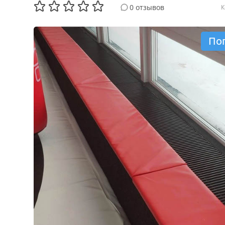
0 отзывов
К
По