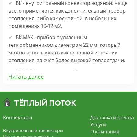
ВК - внутрипольный конвектор водяной. Чаще
всего применяется как дополнительный пробор
отопления, либо как основной, в небольших
помещениях 10-12 м2.
ВК.МАХ - прибор с усиленным
теплообменником диаметром 22 мм, который
можно использовать как основной источник
отопления, за счёт более высокой теплоотдачи.
ВКВ 24V – внутрипольный конвектор
Читать далее
отопления с вентилятором на 24В подходит для
обогрева больших комнат. Безопасен в
эксплуатации, имеет плавную регулировку,
экономит электроэнергию и бесшумно работает.
ВКВ – конвектор в полу с принудительной
Конвекторы
Доставка и оплата
конвекцией на 220В. За счет тангенциального
Услуги
вентилятора создает принудительную
Внутрипольные конвекторы
О компании
конвекцию, что позволяет обогревать
Настенные конвекторы