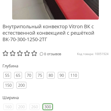
Внутрипольный конвектор Vitron ВК с
естественной конвекцией с решёткой
ВК-70-300-1250-2ТГ
0 отзывов
Код товара: 10051924
Глубина
55
65
70
75
80
90
110
150
200
Ширина
160
200
260
300