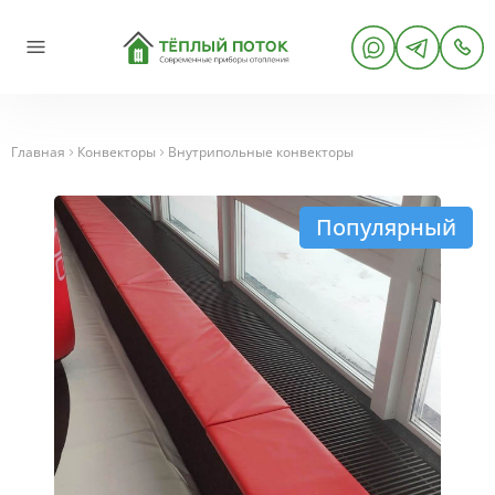
Главная
Конвекторы
Внутрипольные конвекторы
Популярный