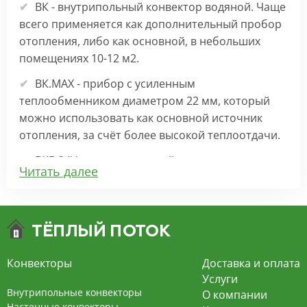
ВК - внутрипольный конвектор водяной. Чаще
всего применяется как дополнительный пробор
отопления, либо как основной, в небольших
помещениях 10-12 м2.
ВК.МАХ - прибор с усиленным
теплообменником диаметром 22 мм, который
можно использовать как основной источник
отопления, за счёт более высокой теплоотдачи.
ВКВ 24V – внутрипольный конвектор
Читать далее
отопления с вентилятором на 24В подходит для
обогрева больших комнат. Безопасен в
эксплуатации, имеет плавную регулировку,
экономит электроэнергию и бесшумно работает.
ВКВ – конвектор в полу с принудительной
Конвекторы
Доставка и оплата
конвекцией на 220В. За счет тангенциального
Услуги
вентилятора создает принудительную
Внутрипольные конвекторы
О компании
конвекцию, что позволяет обогревать
Настенные конвекторы