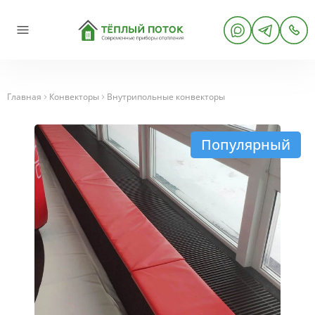
Главная
Конвекторы
Внутрипольные конвекторы
Популярный