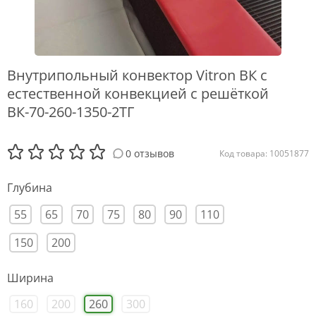
Внутрипольный конвектор Vitron ВК с
естественной конвекцией с решёткой
ВК-70-260-1350-2ТГ
0 отзывов
Код товара: 10051877
Глубина
55
65
70
75
80
90
110
150
200
Ширина
160
200
260
300