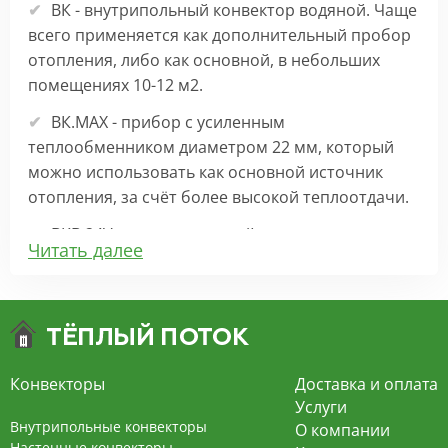
ВК - внутрипольный конвектор водяной. Чаще
всего применяется как дополнительный пробор
отопления, либо как основной, в небольших
помещениях 10-12 м2.
ВК.МАХ - прибор с усиленным
теплообменником диаметром 22 мм, который
можно использовать как основной источник
отопления, за счёт более высокой теплоотдачи.
ВКВ 24V – внутрипольный конвектор
Читать далее
отопления с вентилятором на 24В подходит для
обогрева больших комнат. Безопасен в
эксплуатации, имеет плавную регулировку,
экономит электроэнергию и бесшумно работает.
ВКВ – конвектор в полу с принудительной
Конвекторы
Доставка и оплата
конвекцией на 220В. За счет тангенциального
Услуги
вентилятора создает принудительную
Внутрипольные конвекторы
О компании
конвекцию, что позволяет обогревать
Настенные конвекторы