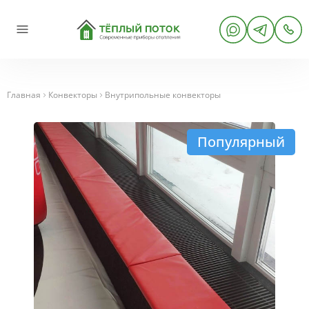
Главная
Конвекторы
Внутрипольные конвекторы
Популярный