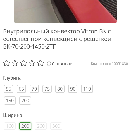
Внутрипольный конвектор Vitron ВК с
естественной конвекцией с решёткой
ВК-70-200-1450-2ТГ
0 отзывов
Код товара: 10051830
Глубина
55
65
70
75
80
90
110
150
200
Ширина
160
200
260
300