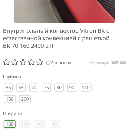
Внутрипольный конвектор Vitron ВК с
естественной конвекцией с решёткой
ВК-70-160-2400-2ТГ
0 отзывов
Код товара: 10051800
Глубина
55
65
70
75
80
90
110
150
200
Ширина
160
200
260
300