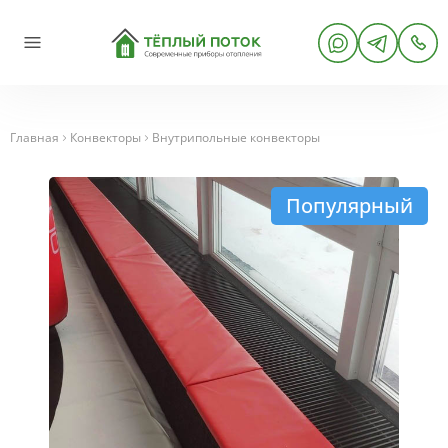
Главная
Конвекторы
Внутрипольные конвекторы
Популярный