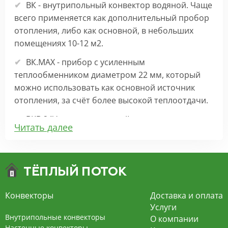
ВК - внутрипольный конвектор водяной. Чаще
всего применяется как дополнительный пробор
отопления, либо как основной, в небольших
помещениях 10-12 м2.
ВК.МАХ - прибор с усиленным
теплообменником диаметром 22 мм, который
можно использовать как основной источник
отопления, за счёт более высокой теплоотдачи.
ВКВ 24V – внутрипольный конвектор
Читать далее
отопления с вентилятором на 24В подходит для
обогрева больших комнат. Безопасен в
эксплуатации, имеет плавную регулировку,
экономит электроэнергию и бесшумно работает.
ВКВ – конвектор в полу с принудительной
Конвекторы
Доставка и оплата
конвекцией на 220В. За счет тангенциального
Услуги
вентилятора создает принудительную
Внутрипольные конвекторы
О компании
конвекцию, что позволяет обогревать
Настенные конвекторы