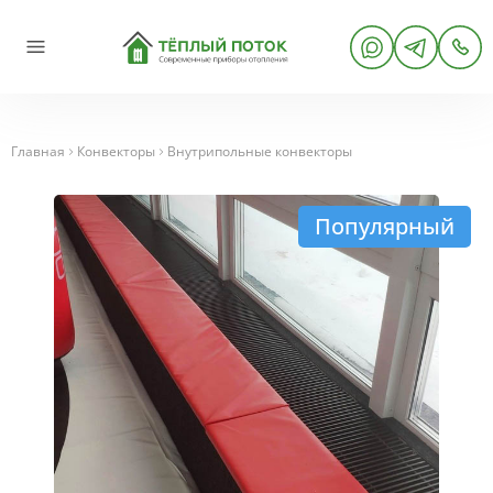
Главная
Конвекторы
Внутрипольные конвекторы
Популярный