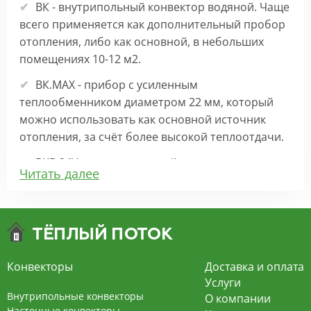
ВК - внутрипольный конвектор водяной. Чаще
всего применяется как дополнительный пробор
отопления, либо как основной, в небольших
помещениях 10-12 м2.
ВК.МАХ - прибор с усиленным
теплообменником диаметром 22 мм, который
можно использовать как основной источник
отопления, за счёт более высокой теплоотдачи.
ВКВ 24V – внутрипольный конвектор
Читать далее
отопления с вентилятором на 24В подходит для
обогрева больших комнат. Безопасен в
эксплуатации, имеет плавную регулировку,
экономит электроэнергию и бесшумно работает.
ВКВ – конвектор в полу с принудительной
Конвекторы
Доставка и оплата
конвекцией на 220В. За счет тангенциального
Услуги
вентилятора создает принудительную
Внутрипольные конвекторы
О компании
конвекцию, что позволяет обогревать
Настенные конвекторы