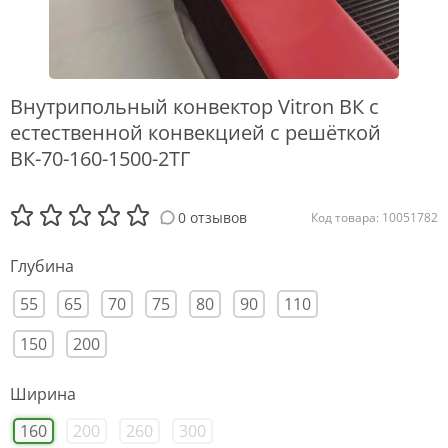
Внутрипольный конвектор Vitron ВК с
естественной конвекцией с решёткой
ВК-70-160-1500-2ТГ
0 отзывов
Код товара: 10051782
Глубина
55
65
70
75
80
90
110
150
200
Ширина
160
200
260
300