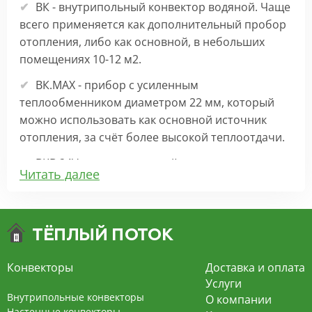
ВК - внутрипольный конвектор водяной. Чаще
всего применяется как дополнительный пробор
отопления, либо как основной, в небольших
помещениях 10-12 м2.
ВК.МАХ - прибор с усиленным
теплообменником диаметром 22 мм, который
можно использовать как основной источник
отопления, за счёт более высокой теплоотдачи.
ВКВ 24V – внутрипольный конвектор
Читать далее
отопления с вентилятором на 24В подходит для
обогрева больших комнат. Безопасен в
эксплуатации, имеет плавную регулировку,
экономит электроэнергию и бесшумно работает.
ВКВ – конвектор в полу с принудительной
Конвекторы
Доставка и оплата
конвекцией на 220В. За счет тангенциального
Услуги
вентилятора создает принудительную
Внутрипольные конвекторы
О компании
конвекцию, что позволяет обогревать
Настенные конвекторы