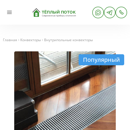
Главная
Конвекторы
Внутрипольные конвекторы
Популярный