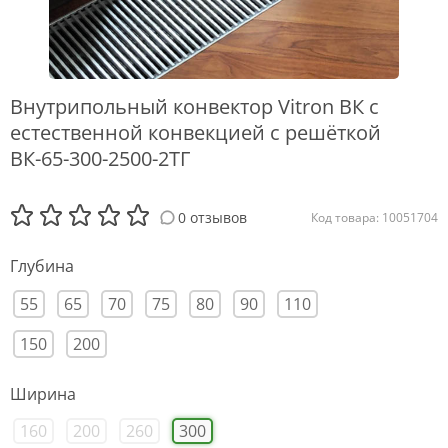
Внутрипольный конвектор Vitron ВК с
естественной конвекцией с решёткой
ВК-65-300-2500-2ТГ
0 отзывов
Код товара: 10051704
Глубина
55
65
70
75
80
90
110
150
200
Ширина
160
200
260
300