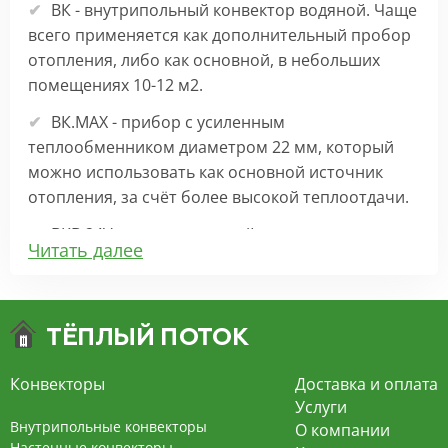
ВК - внутрипольный конвектор водяной. Чаще
всего применяется как дополнительный пробор
отопления, либо как основной, в небольших
помещениях 10-12 м2.
ВК.МАХ - прибор с усиленным
теплообменником диаметром 22 мм, который
можно использовать как основной источник
отопления, за счёт более высокой теплоотдачи.
ВКВ 24V – внутрипольный конвектор
Читать далее
отопления с вентилятором на 24В подходит для
обогрева больших комнат. Безопасен в
эксплуатации, имеет плавную регулировку,
экономит электроэнергию и бесшумно работает.
ВКВ – конвектор в полу с принудительной
Конвекторы
Доставка и оплата
конвекцией на 220В. За счет тангенциального
Услуги
вентилятора создает принудительную
Внутрипольные конвекторы
О компании
конвекцию, что позволяет обогревать
Настенные конвекторы