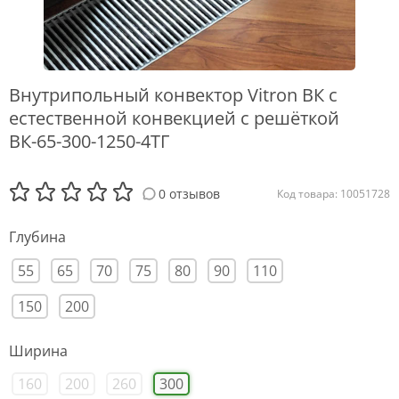
Внутрипольный конвектор Vitron ВК с
естественной конвекцией с решёткой
ВК-65-300-1250-4ТГ
0 отзывов
Код товара: 10051728
Глубина
55
65
70
75
80
90
110
150
200
Ширина
160
200
260
300