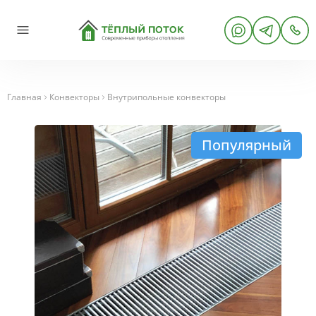
Главная
Конвекторы
Внутрипольные конвекторы
Популярный