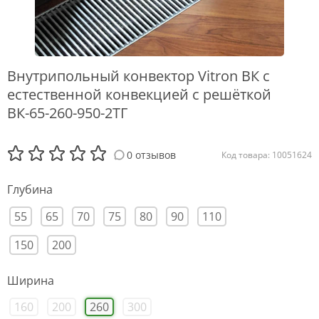
Внутрипольный конвектор Vitron ВК с
естественной конвекцией с решёткой
ВК-65-260-950-2ТГ
0 отзывов
Код товара: 10051624
Глубина
55
65
70
75
80
90
110
150
200
Ширина
160
200
260
300