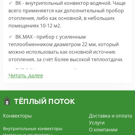
ВК - внутрипольный конвектор водяной. Чаще
всего применяется как дополнительный пробор
отопления, либо как основной, в небольших
помещениях 10-12 м2.
ВК.МАХ - прибор с усиленным
теплообменником диаметром 22 мм, который
можно использовать как основной источник
отопления, за счёт более высокой теплоотдачи.
ВКВ 24V – внутрипольный конвектор
Читать далее
отопления с вентилятором на 24В подходит для
обогрева больших комнат. Безопасен в
эксплуатации, имеет плавную регулировку,
экономит электроэнергию и бесшумно работает.
ВКВ – конвектор в полу с принудительной
Конвекторы
Доставка и оплата
конвекцией на 220В. За счет тангенциального
Услуги
вентилятора создает принудительную
Внутрипольные конвекторы
О компании
конвекцию, что позволяет обогревать
Настенные конвекторы