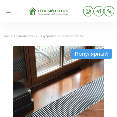
Главная
Конвекторы
Внутрипольные конвекторы
Популярный