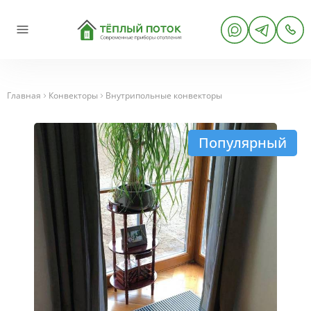
Главная
Конвекторы
Внутрипольные конвекторы
Популярный