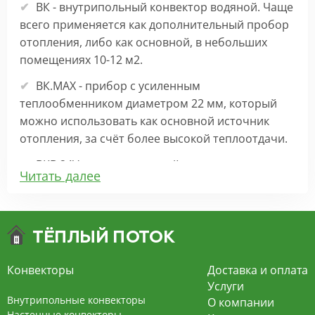
ВК - внутрипольный конвектор водяной. Чаще
всего применяется как дополнительный пробор
отопления, либо как основной, в небольших
помещениях 10-12 м2.
ВК.МАХ - прибор с усиленным
теплообменником диаметром 22 мм, который
можно использовать как основной источник
отопления, за счёт более высокой теплоотдачи.
ВКВ 24V – внутрипольный конвектор
Читать далее
отопления с вентилятором на 24В подходит для
обогрева больших комнат. Безопасен в
эксплуатации, имеет плавную регулировку,
экономит электроэнергию и бесшумно работает.
ВКВ – конвектор в полу с принудительной
Конвекторы
Доставка и оплата
конвекцией на 220В. За счет тангенциального
Услуги
вентилятора создает принудительную
Внутрипольные конвекторы
О компании
конвекцию, что позволяет обогревать
Настенные конвекторы