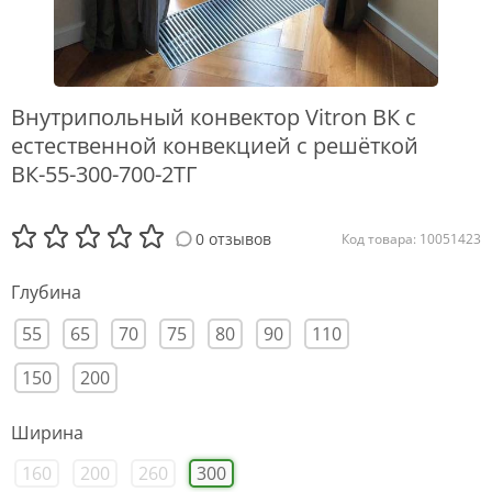
Внутрипольный конвектор Vitron ВК с
естественной конвекцией с решёткой
ВК-55-300-700-2ТГ
0 отзывов
Код товара: 10051423
Глубина
55
65
70
75
80
90
110
150
200
Ширина
160
200
260
300