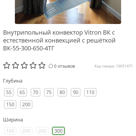
Внутрипольный конвектор Vitron ВК с
естественной конвекцией с решёткой
ВК-55-300-650-4ТГ
0 отзывов
Код товара: 10051471
Глубина
55
65
70
75
80
90
110
150
200
Ширина
160
200
260
300