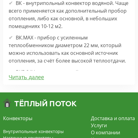
ВК - внутрипольный конвектор водяной. Чаще
всего применяется как дополнительный пробор
отопления, либо как основной, в небольших
помещениях 10-12 м2.
ВК.МАХ - прибор с усиленным
теплообменником диаметром 22 мм, который
можно использовать как основной источник
отопления, за счёт более высокой теплоотдачи.
ВКВ 24V – внутрипольный конвектор
Читать далее
отопления с вентилятором на 24В подходит для
обогрева больших комнат. Безопасен в
эксплуатации, имеет плавную регулировку,
экономит электроэнергию и бесшумно работает.
ВКВ – конвектор в полу с принудительной
Конвекторы
Доставка и оплата
конвекцией на 220В. За счет тангенциального
Услуги
вентилятора создает принудительную
Внутрипольные конвекторы
О компании
конвекцию, что позволяет обогревать
Настенные конвекторы