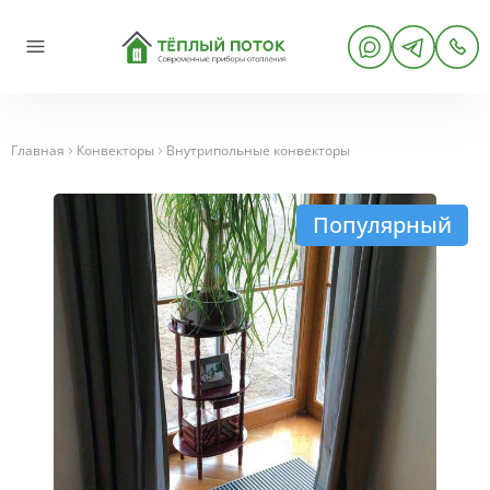
Главная
Конвекторы
Внутрипольные конвекторы
Популярный