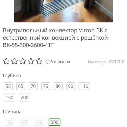
Внутрипольный конвектор Vitron ВК с
естественной конвекцией с решёткой
ВК-55-300-2600-4ТГ
0 отзывов
Код товара: 10051510
Глубина
55
65
70
75
80
90
110
150
200
Ширина
160
200
260
300