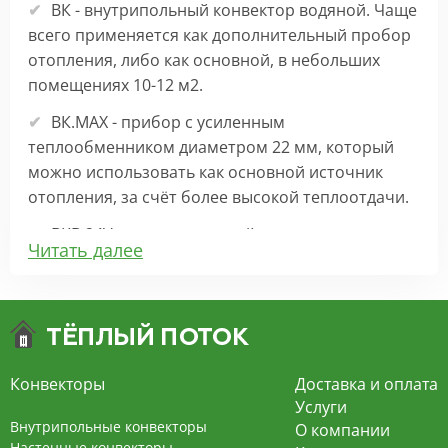
ВК - внутрипольный конвектор водяной. Чаще
всего применяется как дополнительный пробор
отопления, либо как основной, в небольших
помещениях 10-12 м2.
ВК.МАХ - прибор с усиленным
теплообменником диаметром 22 мм, который
можно использовать как основной источник
отопления, за счёт более высокой теплоотдачи.
ВКВ 24V – внутрипольный конвектор
Читать далее
отопления с вентилятором на 24В подходит для
обогрева больших комнат. Безопасен в
эксплуатации, имеет плавную регулировку,
экономит электроэнергию и бесшумно работает.
ВКВ – конвектор в полу с принудительной
Конвекторы
Доставка и оплата
конвекцией на 220В. За счет тангенциального
Услуги
вентилятора создает принудительную
Внутрипольные конвекторы
О компании
конвекцию, что позволяет обогревать
Настенные конвекторы