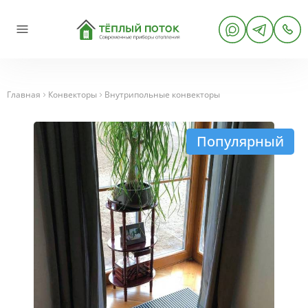
Главная
Конвекторы
Внутрипольные конвекторы
Популярный