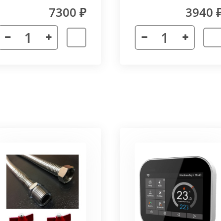
(прямой) Vitron
7300 ₽
3940 
лах.
я. Придает прибору завершенности и помогает скрыть
а также увеличивает жесткость короба.
более изделий, которые соединяются болтами с торцевы
адиус 800 мм. Длина одного цельного радиусного конве
отдельных сегментов.
3000 мм поставляется отдельными частями. Соединение 
льное соединение.
ельный прибор позволяет создать идеальный микроклим
ля влажных помещений. Корпус конвектора изготавлив