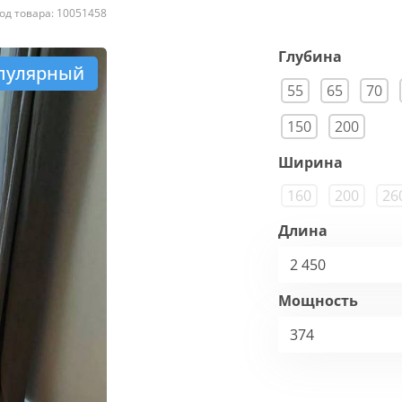
од товара: 10051458
Глубина
пулярный
55
65
70
150
200
Ширина
160
200
26
Длина
2 450
Мощность
374