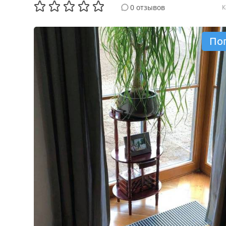
0 отзывов
К
По