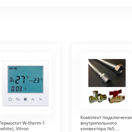
 мм и покрыт защитным слоем порошковой краски черно
ие попадания раствора. Монтажная плита защищает св
 корпус из высококачественной нержавеющей стали мар
т
. Состоит из бесшовных медных труб диаметра 15мм 
ым покрытием чёрного цвета.
родольная.
 - золото, бронза, чёрный, серебро (без доплат)
Комплект подключени
 решетки - 13мм.
Может быть изменена на 10 или 18 мм
Термостат W-therm-1
внутрипольного
(white), Vitron
конвектора №5