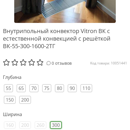
Внутрипольный конвектор Vitron ВК с
естественной конвекцией с решёткой
ВК-55-300-1600-2ТГ
0 отзывов
Код товара: 10051441
Глубина
55
65
70
75
80
90
110
150
200
Ширина
160
200
260
300