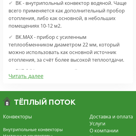
ВК - внутрипольный конвектор водяной. Чаще
всего применяется как дополнительный пробор
отопления, либо как основной, в небольших
помещениях 10-12 м2.
ВК.МАХ - прибор с усиленным
теплообменником диаметром 22 мм, который
можно использовать как основной источник
отопления, за счёт более высокой теплоотдачи.
ВКВ 24V – внутрипольный конвектор
Читать далее
отопления с вентилятором на 24В подходит для
обогрева больших комнат. Безопасен в
эксплуатации, имеет плавную регулировку,
экономит электроэнергию и бесшумно работает.
ВКВ – конвектор в полу с принудительной
Конвекторы
Доставка и оплата
конвекцией на 220В. За счет тангенциального
Услуги
вентилятора создает принудительную
Внутрипольные конвекторы
О компании
конвекцию, что позволяет обогревать
Настенные конвекторы