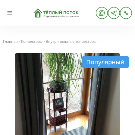
Главная
Конвекторы
Внутрипольные конвекторы
Популярный