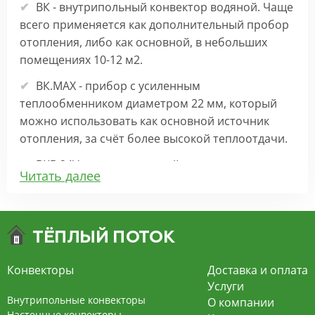
ВК - внутрипольный конвектор водяной. Чаще
всего применяется как дополнительный пробор
отопления, либо как основной, в небольших
помещениях 10-12 м2.
ВК.МАХ - прибор с усиленным
теплообменником диаметром 22 мм, который
можно использовать как основной источник
отопления, за счёт более высокой теплоотдачи.
ВКВ 24V – внутрипольный конвектор
Читать далее
отопления с вентилятором на 24В подходит для
обогрева больших комнат. Безопасен в
эксплуатации, имеет плавную регулировку,
экономит электроэнергию и бесшумно работает.
ВКВ – конвектор в полу с принудительной
Конвекторы
Доставка и оплата
конвекцией на 220В. За счет тангенциального
Услуги
вентилятора создает принудительную
Внутрипольные конвекторы
О компании
конвекцию, что позволяет обогревать
Настенные конвекторы