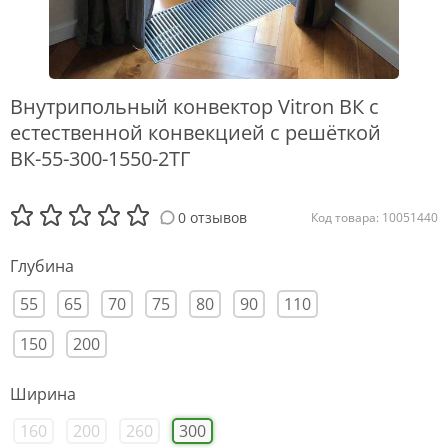
Внутрипольный конвектор Vitron ВК с
естественной конвекцией с решёткой
ВК-55-300-1550-2ТГ
0 отзывов
Код товара: 10051440
Глубина
55
65
70
75
80
90
110
150
200
Ширина
160
200
260
300