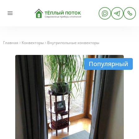
Главная
Конвекторы
Внутрипольные конвекторы
Популярный