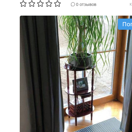
0 отзывов
К
По