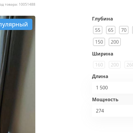
од товара: 10051488
Глубина
пулярный
55
65
70
150
200
Ширина
160
200
26
Длина
1 500
Мощность
274