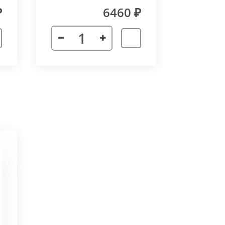
₽
6460 ₽
 неточности в соединении
х сторон. Минимальный угол
ктора 3000 мм. Для достижения
частей корпуса в единую
ат в помещении.
ается с формованным дном,