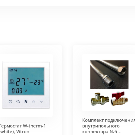
 мм и покрыт защитным слоем порошковой краски черно
ие попадания раствора. Монтажная плита защищает св
 корпус из высококачественной нержавеющей стали мар
т
. Состоит из бесшовных медных труб диаметра 15мм 
ым покрытием чёрного цвета.
родольная.
 - золото, бронза, чёрный, серебро (без доплат)
Комплект подключени
 решетки - 13мм.
Может быть изменена на 10 или 18 мм
Термостат W-therm-1
внутрипольного
(white), Vitron
конвектора №5