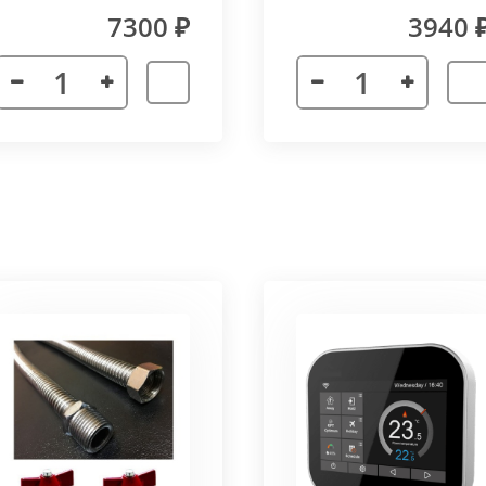
(прямой) Vitron
7300 ₽
3940 
лах.
я. Придает прибору завершенности и помогает скрыть
а также увеличивает жесткость короба.
более изделий, которые соединяются болтами с торцевы
адиус 800 мм. Длина одного цельного радиусного конве
отдельных сегментов.
3000 мм поставляется отдельными частями. Соединение 
льное соединение.
ельный прибор позволяет создать идеальный микроклим
ля влажных помещений. Корпус конвектора изготавлив