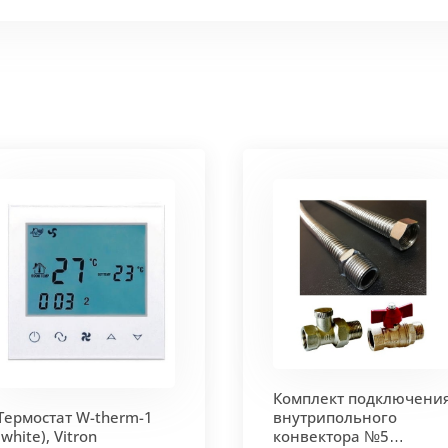
 мм и покрыт защитным слоем порошковой краски черно
ие попадания раствора. Монтажная плита защищает св
 корпус из высококачественной нержавеющей стали мар
т
. Состоит из бесшовных медных труб диаметра 15мм 
ым покрытием чёрного цвета.
родольная.
 - золото, бронза, чёрный, серебро (без доплат)
Комплект подключени
 решетки - 13мм.
Может быть изменена на 10 или 18 мм
Термостат W-therm-1
внутрипольного
(white), Vitron
конвектора №5