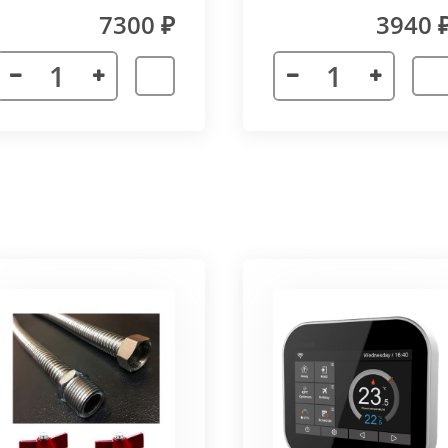
(прямой) Vitron
7300 ₽
3940 
лах.
я. Придает прибору завершенности и помогает скрыть
а также увеличивает жесткость короба.
более изделий, которые соединяются болтами с торцевы
адиус 800 мм. Длина одного цельного радиусного конве
отдельных сегментов.
3000 мм поставляется отдельными частями. Соединение 
льное соединение.
ельный прибор позволяет создать идеальный микроклим
ля влажных помещений. Корпус конвектора изготавлив