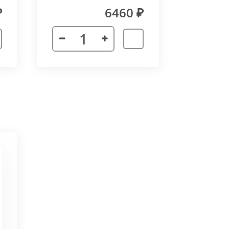
₽
6460 ₽
 неточности в соединении
х сторон. Минимальный угол
ктора 3000 мм. Для достижения
частей корпуса в единую
ат в помещении.
ается с формованным дном,