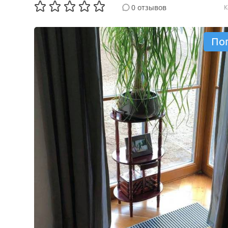
0 отзывов
К
По