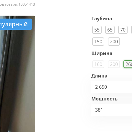
од товара: 10051413
Глубина
пулярный
55
65
70
150
200
Ширина
160
200
26
Длина
2 650
Мощность
381