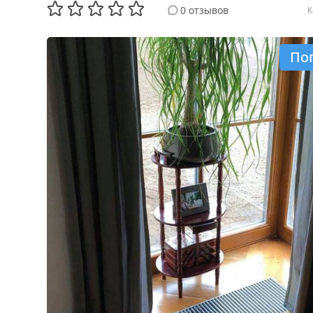
0 отзывов
К
По