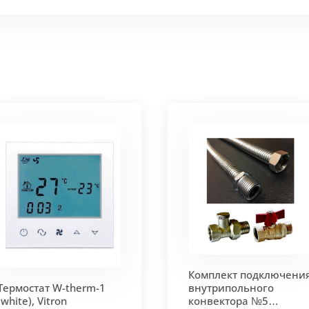
 мм и покрыт защитным слоем порошковой краски черно
ие попадания раствора. Монтажная плита защищает св
 корпус из высококачественной нержавеющей стали мар
т
. Состоит из бесшовных медных труб диаметра 15мм 
ым покрытием чёрного цвета.
родольная.
 - золото, бронза, чёрный, серебро (без доплат)
Комплект подключени
 решетки - 13мм.
Может быть изменена на 10 или 18 мм
Термостат W-therm-1
внутрипольного
(white), Vitron
конвектора №5