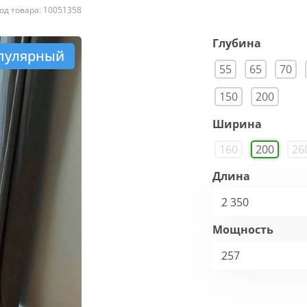
од товара: 10051358
Глубина
пулярный
55
65
70
150
200
Ширина
160
200
26
Длина
2 350
Мощность
257