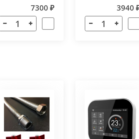
(прямой) Vitron
7300 ₽
3940 
лах.
я. Придает прибору завершенности и помогает скрыть
а также увеличивает жесткость короба.
более изделий, которые соединяются болтами с торцевы
адиус 800 мм. Длина одного цельного радиусного конве
отдельных сегментов.
3000 мм поставляется отдельными частями. Соединение 
льное соединение.
ельный прибор позволяет создать идеальный микроклим
ля влажных помещений. Корпус конвектора изготавлив