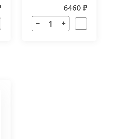
₽
6460 ₽
 неточности в соединении
х сторон. Минимальный угол
ктора 3000 мм. Для достижения
частей корпуса в единую
ат в помещении.
ается с формованным дном,