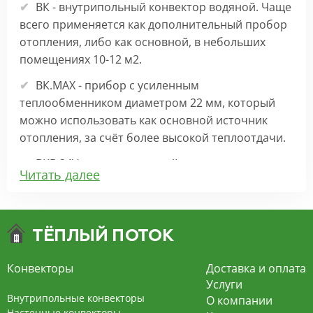
ВК - внутрипольный конвектор водяной. Чаще
всего применяется как дополнительный пробор
отопления, либо как основной, в небольших
помещениях 10-12 м2.
ВК.МАХ - прибор с усиленным
теплообменником диаметром 22 мм, который
можно использовать как основной источник
отопления, за счёт более высокой теплоотдачи.
ВКВ 24V – внутрипольный конвектор
Читать далее
отопления с вентилятором на 24В подходит для
обогрева больших комнат. Безопасен в
эксплуатации, имеет плавную регулировку,
экономит электроэнергию и бесшумно работает.
ВКВ – конвектор в полу с принудительной
Конвекторы
Доставка и оплата
конвекцией на 220В. За счет тангенциального
Услуги
вентилятора создает принудительную
Внутрипольные конвекторы
О компании
конвекцию, что позволяет обогревать
Настенные конвекторы