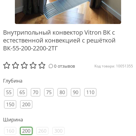
Внутрипольный конвектор Vitron ВК с
естественной конвекцией с решёткой
ВК-55-200-2200-2ТГ
0 отзывов
Код товара: 10051355
Глубина
55
65
70
75
80
90
110
150
200
Ширина
160
200
260
300