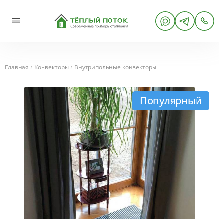
Главная
Конвекторы
Внутрипольные конвекторы
Популярный