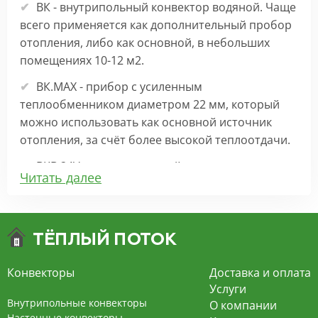
ВК - внутрипольный конвектор водяной. Чаще
всего применяется как дополнительный пробор
отопления, либо как основной, в небольших
помещениях 10-12 м2.
ВК.МАХ - прибор с усиленным
теплообменником диаметром 22 мм, который
можно использовать как основной источник
отопления, за счёт более высокой теплоотдачи.
ВКВ 24V – внутрипольный конвектор
Читать далее
отопления с вентилятором на 24В подходит для
обогрева больших комнат. Безопасен в
эксплуатации, имеет плавную регулировку,
экономит электроэнергию и бесшумно работает.
ВКВ – конвектор в полу с принудительной
Конвекторы
Доставка и оплата
конвекцией на 220В. За счет тангенциального
Услуги
вентилятора создает принудительную
Внутрипольные конвекторы
О компании
конвекцию, что позволяет обогревать
Настенные конвекторы