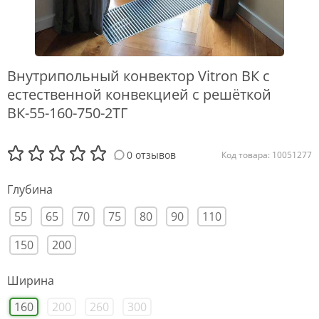
Внутрипольный конвектор Vitron ВК с
естественной конвекцией с решёткой
ВК-55-160-750-2ТГ
0 отзывов
Код товара: 10051277
Глубина
55
65
70
75
80
90
110
150
200
Ширина
160
200
260
300