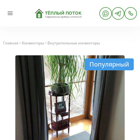
Главная
Конвекторы
Внутрипольные конвекторы
Популярный