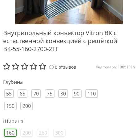
Внутрипольный конвектор Vitron ВК с
естественной конвекцией с решёткой
ВК-55-160-2700-2ТГ
0 отзывов
Код товара: 10051316
Глубина
55
65
70
75
80
90
110
150
200
Ширина
160
200
260
300