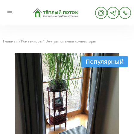
Главная
Конвекторы
Внутрипольные конвекторы
Популярный