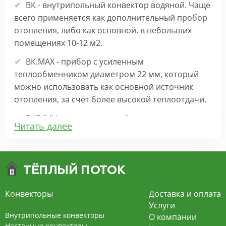
ВК - внутрипольный конвектор водяной. Чаще
всего применяется как дополнительный пробор
отопления, либо как основной, в небольших
помещениях 10-12 м2.
ВК.МАХ - прибор с усиленным
теплообменником диаметром 22 мм, который
можно использовать как основной источник
отопления, за счёт более высокой теплоотдачи.
ВКВ 24V – внутрипольный конвектор
Читать далее
отопления с вентилятором на 24В подходит для
обогрева больших комнат. Безопасен в
эксплуатации, имеет плавную регулировку,
экономит электроэнергию и бесшумно работает.
ВКВ – конвектор в полу с принудительной
Конвекторы
Доставка и оплата
конвекцией на 220В. За счет тангенциального
Услуги
вентилятора создает принудительную
Внутрипольные конвекторы
О компании
конвекцию, что позволяет обогревать
Настенные конвекторы